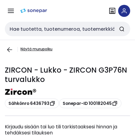
Siirry
Siirry
navigointiin
sisältöön
Haku
Näytä murupolku
ZIRCON - Lukko - ZIRCON G3P76N
turvalukko
Kopioi
Kopioi
Sähkönro 6436793
Sonepar-ID 100182045
Kirjaudu sisään tai luo tili tarkistaaksesi hinnan ja
tehdäksesi tilauksen