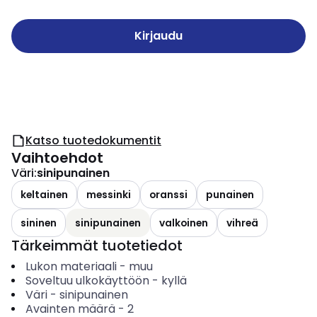
Kirjaudu
Katso tuotedokumentit
Vaihtoehdot
Väri
:
sinipunainen
keltainen
messinki
oranssi
punainen
sininen
sinipunainen
valkoinen
vihreä
Tärkeimmät tuotetiedot
Lukon materiaali
-
muu
Soveltuu ulkokäyttöön
-
kyllä
Väri
-
sinipunainen
Avainten määrä
-
2