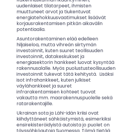
uudenlaiset tilatarpeet, ihmisten
muuttuneet arvot ja tiukentuvat
energiatehokkuusvaatimukset lisäävät
korjausrakentamisen pitkän aikavälin
potentiaalia.
Asuntorakentaminen elää edelleen
hiljaiseloa, mutta vihreän siirtymän
investoinnit, kuten suuret teollisuuden
investoinnit, datakeskukset ja
energiasektorin hankkeet luovat kysyntää
rakennusalalle. Myös puolustusteollisuuden
investoinnit tukevat tätä kehitystä. Lisäksi
isot infrahankkeet, kuten julkiset
väylähankkeet ja suuret
infrarakentamisen kohteet tuovat
vakautta mm. maarakennuspuolelle sekä
ratarakentajille.
Ukrainan sota ja Lähi-idän kriisi ovat
kiihdyttäneet sähköistymistä, esimerkiksi
ensirekisteröidyistä autoista jo puolet on
täyssähköautoja Suomessa. Tämä tietää