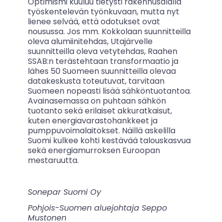
Optimismi kuuluu tietysti rakennusalalla
työskentelevän työnkuvaan, mutta nyt
lienee selvää, että odotukset ovat
nousussa. Jos mm. Kokkolaan suunnitteilla
oleva alumiinitehdas, Utajärvelle
suunnitteilla oleva vetytehdas, Raahen
SSAB:n terästehtaan transformaatio ja
lähes 50 Suomeen suunnitteilla olevaa
datakeskusta toteutuvat, tarvitaan
Suomeen nopeasti lisää sähköntuotantoa.
Avainasemassa on puhtaan sähkön
tuotanto sekä erilaiset akkuratkaisut,
kuten energiavarastohankkeet ja
pumppuvoimalaitokset. Näillä askelilla
Suomi kulkee kohti kestävää talouskasvua
sekä energiamurroksen Euroopan
mestaruutta.
Sonepar Suomi Oy
Pohjois-Suomen aluejohtaja Seppo
Mustonen