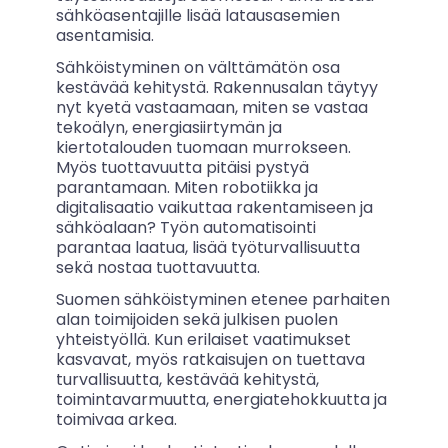
sähköasentajille lisää latausasemien
asentamisia.
Sähköistyminen on välttämätön osa
kestävää kehitystä. Rakennusalan täytyy
nyt kyetä vastaamaan, miten se vastaa
tekoälyn, energiasiirtymän ja
kiertotalouden tuomaan murrokseen.
Myös tuottavuutta pitäisi pystyä
parantamaan. Miten robotiikka ja
digitalisaatio vaikuttaa rakentamiseen ja
sähköalaan? Työn automatisointi
parantaa laatua, lisää työturvallisuutta
sekä nostaa tuottavuutta.
Suomen sähköistyminen etenee parhaiten
alan toimijoiden sekä julkisen puolen
yhteistyöllä. Kun erilaiset vaatimukset
kasvavat, myös ratkaisujen on tuettava
turvallisuutta, kestävää kehitystä,
toimintavarmuutta, energiatehokkuutta ja
toimivaa arkea.