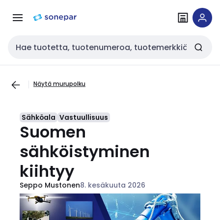
Siirry
Siirry
navigointiin
sisältöön
Haku
Näytä murupolku
Sähköala
Vastuullisuus
Suomen
sähköistyminen
kiihtyy
Seppo Mustonen
8. kesäkuuta 2026