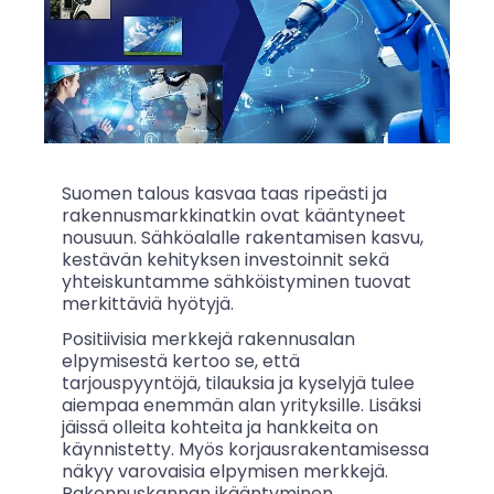
Suomen talous kasvaa taas ripeästi ja
rakennusmarkkinatkin ovat kääntyneet
nousuun. Sähköalalle rakentamisen kasvu,
kestävän kehityksen investoinnit sekä
yhteiskuntamme sähköistyminen tuovat
merkittäviä hyötyjä.
Positiivisia merkkejä rakennusalan
elpymisestä kertoo se, että
tarjouspyyntöjä, tilauksia ja kyselyjä tulee
aiempaa enemmän alan yrityksille. Lisäksi
jäissä olleita kohteita ja hankkeita on
käynnistetty. Myös korjausrakentamisessa
näkyy varovaisia elpymisen merkkejä.
Rakennuskannan ikääntyminen,