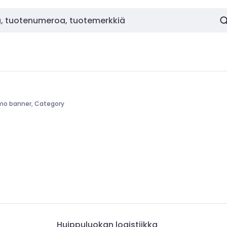
mo banner, Category
Huippuluokan logistiikka