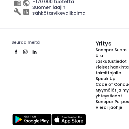
+170 000 tuotetta
Suomen laajin
sähkötarvikevalikoima
Seuraa meitä
Yritys
Sonepar Suomi
Ura
Laskutustiedot
Yleiset hankint
toimittajalle
Speak Up
Code of Condu
Myymälät ja my
yhteystiedot
Sonepar Purpo
Vierailijaohje