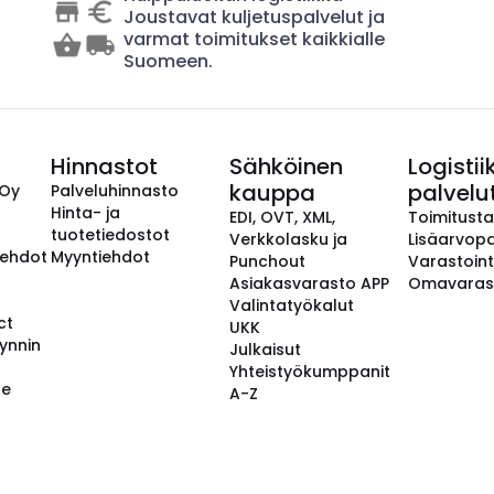
Joustavat kuljetuspalvelut ja
varmat toimitukset kaikkialle
Suomeen.
Hinnastot
Sähköinen
Logistii
kauppa
palvelu
 Oy
Palveluhinnasto
Hinta- ja
EDI, OVT, XML,
Toimitust
tuotetiedostot
Verkkolasku ja
Lisäarvopa
aehdot
Myyntiehdot
Punchout
Varastoint
Asiakasvarasto APP
Omavaras
Valintatyökalut
ct
UKK
ynnin
Julkaisut
Yhteistyökumppanit
se
A-Z