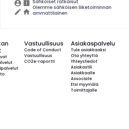
Sähköiset ratkaisut
Olemme sähköisen liiketoiminnan
ammattilainen
kan
Vastuullisuus
Asiakaspalvelu
t
Code of Conduct
Tule asiakkaaksi
Vastuullisuus
Ota yhteyttä
avat
CO2e-raportti
Yhteystiedot
lvelut
Asiakastili
ipalvelut
Asiakkaalle
to
Associate
Etsi myymälä
Toimittajalle