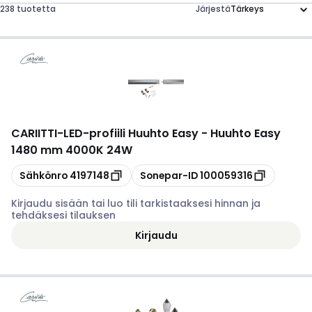
238 tuotetta
Järjestä
CARIITTI
-
LED-profiili Huuhto Easy - Huuhto Easy
1480 mm 4000K 24W
Kopioi
Kopioi
Sähkönro
4197148
Sonepar-ID
100059316
Kirjaudu sisään tai luo tili tarkistaaksesi hinnan ja
tehdäksesi tilauksen
Kirjaudu