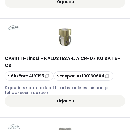
Kirjaudu
CARIITTI
-
Linssi - KALUSTESARJA CR-07 KU SAT 6-
OS
Kopioi
Kopioi
Sähkönro
4191195
Sonepar-ID
100160684
Kirjaudu sisään tai luo tili tarkistaaksesi hinnan ja
tehdäksesi tilauksen
Kirjaudu