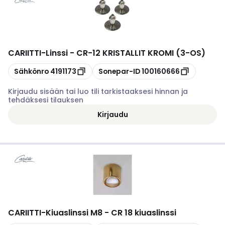
CARIITTI
-
Linssi - CR-12 KRISTALLIT KROMI (3-OS)
Kopioi
Kopioi
Sähkönro
4191173
Sonepar-ID
100160666
Kirjaudu sisään tai luo tili tarkistaaksesi hinnan ja
tehdäksesi tilauksen
Kirjaudu
CARIITTI
-
Kiuaslinssi M8 - CR 18 kiuaslinssi