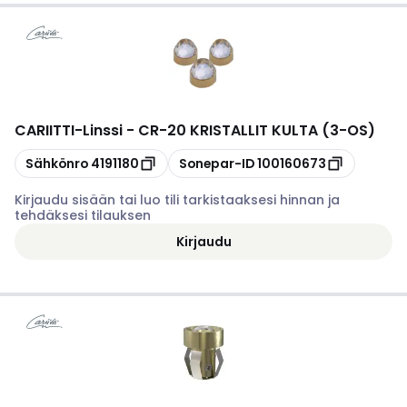
CARIITTI
-
Linssi - CR-20 KRISTALLIT KULTA (3-OS)
Kopioi
Kopioi
Sähkönro
4191180
Sonepar-ID
100160673
Kirjaudu sisään tai luo tili tarkistaaksesi hinnan ja
tehdäksesi tilauksen
Kirjaudu