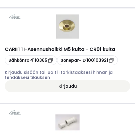
CARIITTI
-
Asennusholkki M5 kulta - CR01 kulta
Kopioi
Kopioi
Sähkönro
4110365
Sonepar-ID
100103921
Kirjaudu sisään tai luo tili tarkistaaksesi hinnan ja
tehdäksesi tilauksen
Kirjaudu