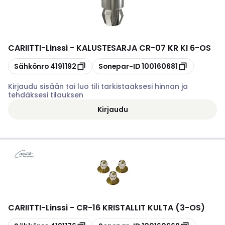
CARIITTI
-
Linssi - KALUSTESARJA CR-07 KR KI 6-OS
Kopioi
Kopioi
Sähkönro
4191192
Sonepar-ID
100160681
Kirjaudu sisään tai luo tili tarkistaaksesi hinnan ja
tehdäksesi tilauksen
Kirjaudu
CARIITTI
-
Linssi - CR-16 KRISTALLIT KULTA (3-OS)
Kopioi
Kopioi