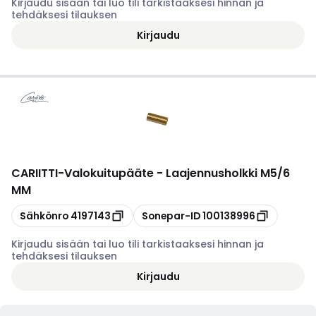
Kirjaudu sisään tai luo tili tarkistaaksesi hinnan ja
tehdäksesi tilauksen
Kirjaudu
CARIITTI
-
Valokuitupääte - Laajennusholkki M5/6
MM
Kopioi
Kopioi
Sähkönro
4197143
Sonepar-ID
100138996
Kirjaudu sisään tai luo tili tarkistaaksesi hinnan ja
tehdäksesi tilauksen
Kirjaudu