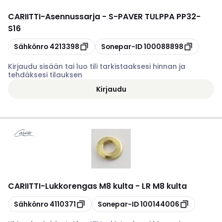
CARIITTI
-
Asennussarja - S-PAVER TULPPA PP32-
S16
Kopioi
Kopioi
Sähkönro
4213398
Sonepar-ID
100088898
Kirjaudu sisään tai luo tili tarkistaaksesi hinnan ja
tehdäksesi tilauksen
Kirjaudu
CARIITTI
-
Lukkorengas M8 kulta - LR M8 kulta
Kopioi
Kopioi
Sähkönro
4110371
Sonepar-ID
100144006