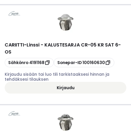
CARIITTI
-
Linssi - KALUSTESARJA CR-05 KR SAT 6-
OS
Kopioi
Kopioi
Sähkönro
4191168
Sonepar-ID
100160630
Kirjaudu sisään tai luo tili tarkistaaksesi hinnan ja
tehdäksesi tilauksen
Kirjaudu