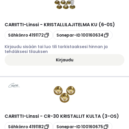
CARIITTI
-
Linssi - KRISTALLILAJITELMA KU (6-0S)
Kopioi
Kopioi
Sähkönro
4191172
Sonepar-ID
100160634
Kirjaudu sisään tai luo tili tarkistaaksesi hinnan ja
tehdäksesi tilauksen
Kirjaudu
CARIITTI
-
Linssi - CR-30 KRISTALLIT KULTA (3-OS)
Kopioi
Kopioi
Sähkönro
4191182
Sonepar-ID
100160675