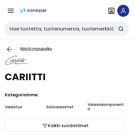
Siirry
Siirry
navigointiin
sisältöön
Haku
Näytä murupolku
CARIITTI
Kategoriamme:
Valaisinkomponent
Valaistus
Sisävalaisimet
it
Kaikki suodattimet