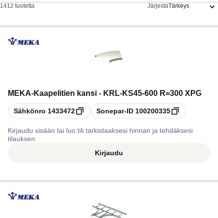
1412 tuotetta
Järjestä
MEKA
-
Kaapelitien kansi - KRL-KS45-600 R=300 XPG
Kopioi
Kopioi
Sähkönro
1433472
Sonepar-ID
100200335
Kirjaudu sisään tai luo tili tarkistaaksesi hinnan ja tehdäksesi
tilauksen
Kirjaudu