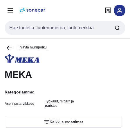
Siirry
Siirry
navigointiin
sisältöön
Haku
Näytä murupolku
MEKA
Kategoriamme:
Työkalut, mittarit ja
Asennustarvikkeet
paristot
Kaikki suodattimet