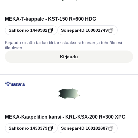
MEKA
-
T-kappale - KST-150 R=600 HDG
Kopioi
Kopioi
Sähkönro
1449582
Sonepar-ID
100001749
Kirjaudu sisään tai luo tili tarkistaaksesi hinnan ja tehdäksesi
tilauksen
Kirjaudu
MEKA
-
Kaapelitien kansi - KRL-KSX-200 R=300 XPG
Kopioi
Kopioi
Sähkönro
1433379
Sonepar-ID
100182687