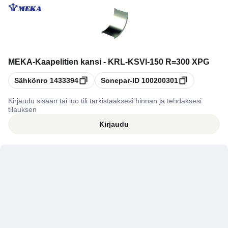
MEKA
-
Kaapelitien kansi - KRL-KSVI-150 R=300 XPG
Kopioi
Kopioi
Sähkönro
1433394
Sonepar-ID
100200301
Kirjaudu sisään tai luo tili tarkistaaksesi hinnan ja tehdäksesi
tilauksen
Kirjaudu