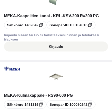
MEKA
-
Kaapelitien kansi - KRL-KSV-200 R=300 PG
Kopioi
Kopioi
Sähkönro
1432842
Sonepar-ID
100104913
Kirjaudu sisään tai luo tili tarkistaaksesi hinnan ja tehdäksesi
tilauksen
Kirjaudu
MEKA
-
Kulmakappale - RS90-600 PG
Kopioi
Kopioi
Sähkönro
1431316
Sonepar-ID
100080242