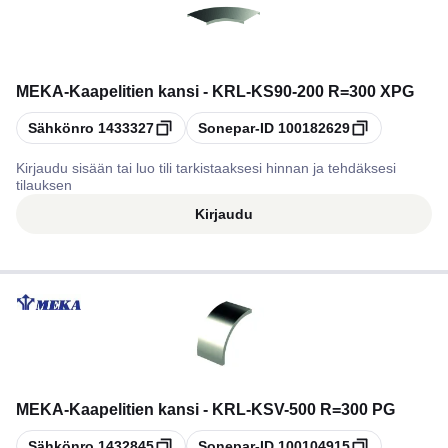
MEKA
-
Kaapelitien kansi - KRL-KS90-200 R=300 XPG
Kopioi
Kopioi
Sähkönro
1433327
Sonepar-ID
100182629
Kirjaudu sisään tai luo tili tarkistaaksesi hinnan ja tehdäksesi
tilauksen
Kirjaudu
MEKA
-
Kaapelitien kansi - KRL-KSV-500 R=300 PG
Kopioi
Kopioi
Sähkönro
1432845
Sonepar-ID
100104915