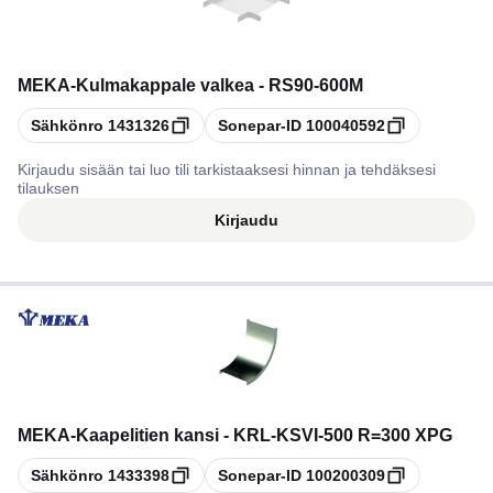
MEKA
-
Kulmakappale valkea - RS90-600M
Kopioi
Kopioi
Sähkönro
1431326
Sonepar-ID
100040592
Kirjaudu sisään tai luo tili tarkistaaksesi hinnan ja tehdäksesi
tilauksen
Kirjaudu
MEKA
-
Kaapelitien kansi - KRL-KSVI-500 R=300 XPG
Kopioi
Kopioi
Sähkönro
1433398
Sonepar-ID
100200309