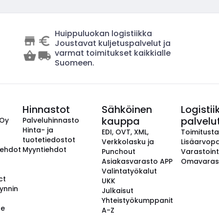
Huippuluokan logistiikka
Joustavat kuljetuspalvelut ja
varmat toimitukset kaikkialle
Suomeen.
Hinnastot
Sähköinen
Logistii
kauppa
palvelu
 Oy
Palveluhinnasto
Hinta- ja
EDI, OVT, XML,
Toimitust
tuotetiedostot
Verkkolasku ja
Lisäarvopa
aehdot
Myyntiehdot
Punchout
Varastoint
Asiakasvarasto APP
Omavaras
Valintatyökalut
ct
UKK
ynnin
Julkaisut
Yhteistyökumppanit
se
A-Z