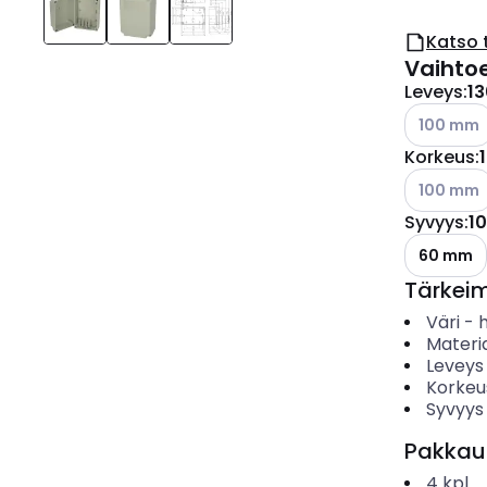
Katso 
Vaihto
Leveys
:
1
Katso käyt
100 mm
Korkeus
:
Katso käyt
100 mm
Syvyys
:
1
60 mm
Tärkei
Väri
-
Materia
Leveys
Korkeu
Syvyys
Pakkau
4
kpl