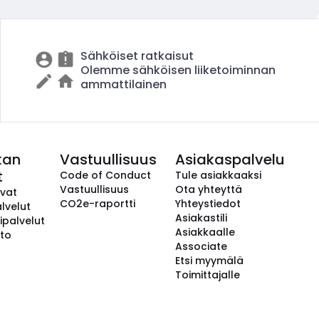
Sähköiset ratkaisut
Olemme sähköisen liiketoiminnan
ammattilainen
kan
Vastuullisuus
Asiakaspalvelu
t
Code of Conduct
Tule asiakkaaksi
Vastuullisuus
Ota yhteyttä
avat
CO2e-raportti
Yhteystiedot
lvelut
Asiakastili
ipalvelut
Asiakkaalle
to
Associate
Etsi myymälä
Toimittajalle