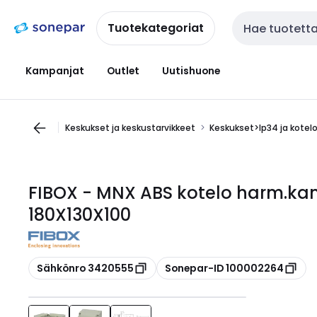
Siirry
Siirry
navigointiin
sisältöön
Tuotekategoriat
Haku
Kampanjat
Outlet
Uutishuone
Keskukset ja keskustarvikkeet
Keskukset>Ip34 ja kotel
FIBOX - MNX ABS kotelo harm.kan
180X130X100
Kopioi
Kopioi
Sähkönro 3420555
Sonepar-ID 100002264