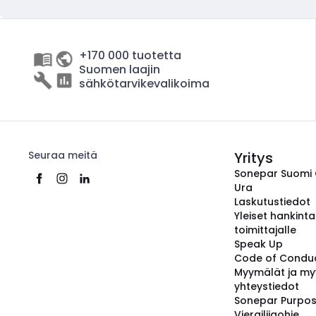
+170 000 tuotetta
Suomen laajin
sähkötarvikevalikoima
Seuraa meitä
Yritys
Sonepar Suomi
Ura
Laskutustiedot
Yleiset hankint
toimittajalle
Speak Up
Code of Condu
Myymälät ja my
yhteystiedot
Sonepar Purpo
Vierailijaohje