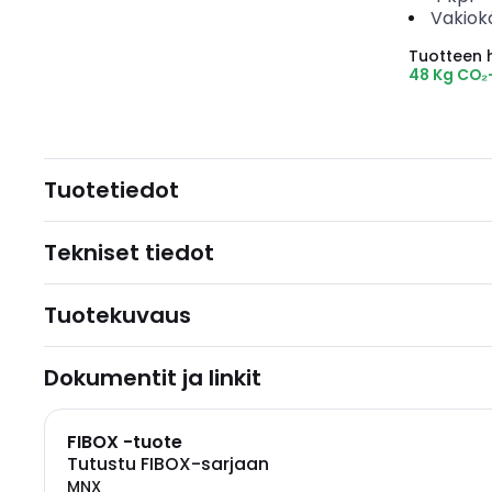
Vakiok
Tuotteen hi
48 Kg CO₂
Tuotetiedot
Tekniset tiedot
Tuotekuvaus
Dokumentit ja linkit
FIBOX -tuote
Tutustu FIBOX-sarjaan
MNX