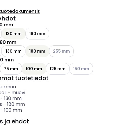
tuotedokumentit
ehdot
30 mm
ettävissä olevat vaihtoehdot
130 mm
180 mm
180 mm
ettävissä olevat vaihtoehdot
Katso käytettävissä olevat vaihtoehdot
130 mm
180 mm
255 mm
00 mm
Katso käytettävissä olevat va
75 mm
100 mm
125 mm
150 mm
mmät tuotetiedot
harmaa
ali
-
muovi
-
130
mm
s
-
180
mm
-
100
mm
s ja ehdot