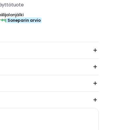
äyttötuote
ilijalanjälki
-eq
Soneparin arvio