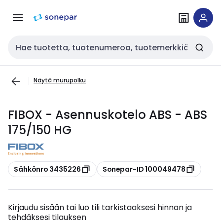
Siirry
Siirry
navigointiin
sisältöön
Haku
Näytä murupolku
FIBOX - Asennuskotelo ABS - ABS
175/150 HG
Kopioi
Kopioi
Sähkönro 3435226
Sonepar-ID 100049478
Kirjaudu sisään tai luo tili tarkistaaksesi hinnan ja
tehdäksesi tilauksen