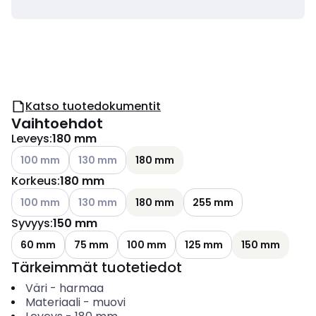
Katso tuotedokumentit
Vaihtoehdot
Leveys
:
180 mm
Katso käytettävissä olevat vaihtoehdot
Katso käytettävissä olevat vaihtoehdot
100 mm
130 mm
180 mm
Korkeus
:
180 mm
Katso käytettävissä olevat vaihtoehdot
Katso käytettävissä olevat vaihtoehdot
100 mm
130 mm
180 mm
255 mm
Syvyys
:
150 mm
60 mm
75 mm
100 mm
125 mm
150 mm
Tärkeimmät tuotetiedot
Väri
-
harmaa
Materiaali
-
muovi