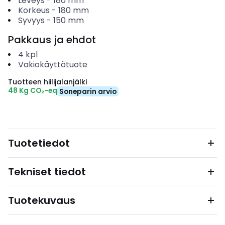
Leveys
-
180
mm
Korkeus
-
180
mm
Syvyys
-
150
mm
Pakkaus ja ehdot
4
kpl
Vakiokäyttötuote
Tuotteen hiilijalanjälki
48 Kg CO₂-eq
Soneparin arvio
Tuotetiedot
Tekniset tiedot
Tuotekuvaus