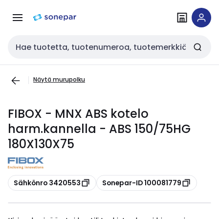
Siirry
Siirry
navigointiin
sisältöön
Haku
Näytä murupolku
FIBOX - MNX ABS kotelo
harm.kannella - ABS 150/75HG
180X130X75
Kopioi
Kopioi
Sähkönro 3420553
Sonepar-ID 100081779