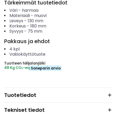
Tärkeimmät tuotetiedot
Väri
-
harmaa
Materiaali
-
muovi
Leveys
-
130
mm
Korkeus
-
180
mm
Syvyys
-
75
mm
Pakkaus ja ehdot
4
kpl
Vakiokäyttötuote
Tuotteen hiilijalanjälki
48 Kg CO₂-eq
Soneparin arvio
Tuotetiedot
Tekniset tiedot