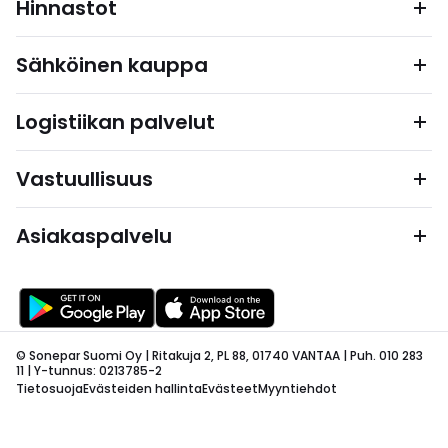
Hinnastot
Sähköinen kauppa
Logistiikan palvelut
Vastuullisuus
Asiakaspalvelu
© Sonepar Suomi Oy | Ritakuja 2, PL 88, 01740 VANTAA | Puh. 010 283
11 | Y-tunnus: 0213785-2
Tietosuoja
Evästeiden hallinta
Evästeet
Myyntiehdot