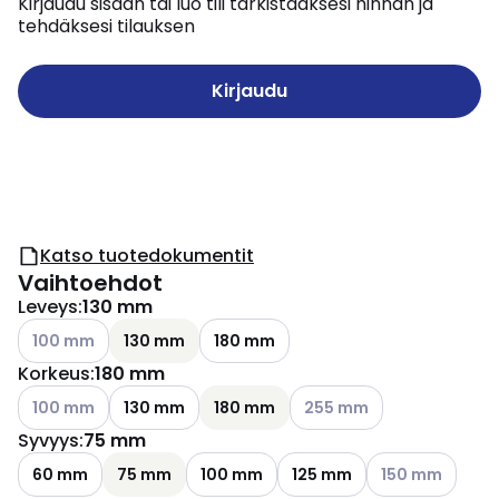
Kirjaudu sisään tai luo tili tarkistaaksesi hinnan ja
tehdäksesi tilauksen
Kirjaudu
Katso tuotedokumentit
Vaihtoehdot
Leveys
:
130 mm
Katso käytettävissä olevat vaihtoehdot
100 mm
130 mm
180 mm
Korkeus
:
180 mm
Katso käytettävissä olevat vaihtoehdot
Katso käytettävissä oleva
100 mm
130 mm
180 mm
255 mm
Syvyys
:
75 mm
Katso käytettävi
60 mm
75 mm
100 mm
125 mm
150 mm