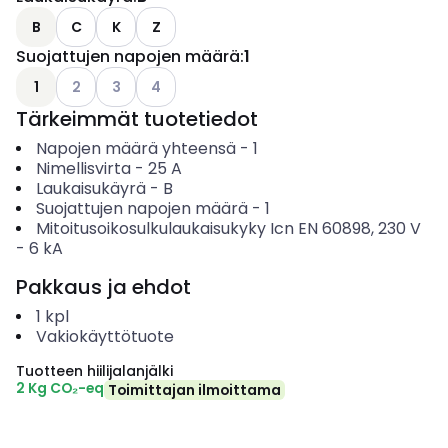
B
C
K
Z
Suojattujen napojen määrä
:
1
Katso käytettävissä olevat vaihtoehdot
Katso käytettävissä olevat vaihtoehdot
Katso käytettävissä olevat vaihtoehdot
1
2
3
4
Tärkeimmät tuotetiedot
Napojen määrä yhteensä
-
1
Nimellisvirta
-
25
A
Laukaisukäyrä
-
B
Suojattujen napojen määrä
-
1
Mitoitusoikosulkulaukaisukyky Icn EN 60898, 230 V
-
6
kA
Pakkaus ja ehdot
1
kpl
Vakiokäyttötuote
Tuotteen hiilijalanjälki
2 Kg CO₂-eq
Toimittajan ilmoittama