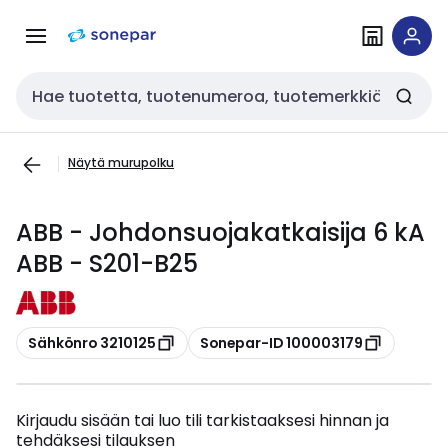
Siirry
Siirry
navigointiin
sisältöön
Haku
Näytä murupolku
ABB - Johdonsuojakatkaisija 6 kA
ABB - S201-B25
Kopioi
Kopioi
Sähkönro 3210125
Sonepar-ID 100003179
Kirjaudu sisään tai luo tili tarkistaaksesi hinnan ja
tehdäksesi tilauksen