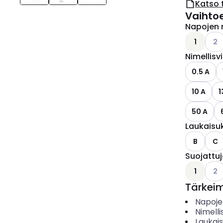
Katso 
Vaihto
Napojen 
Kats
1
2
Nimellisv
0.5 A
10 A
1
50 A
Laukaisu
B
C
Suojattu
Kats
1
2
Tärkei
Napoje
Nimelli
Laukai