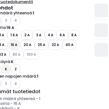
tuotedokumentit
ehdot
määrä yhteensä
:
1
o käytettävissä olevat vaihtoehdot
Katso käytettävissä olevat vaihtoehdot
Katso käytettävissä olevat vaihtoehdot
3
4
irta
:
16 A
1 A
1.6 A
2 A
3 A
4 A
6 A
8 A
3 A
16 A
20 A
25 A
32 A
40 A
Katso käytettävissä olevat vaihtoehdot
Katso käytettävissä olevat vaihtoehdot
63 A
80 A
100 A
käyrä
:
K
K
Z
jen napojen määrä
:
1
o käytettävissä olevat vaihtoehdot
Katso käytettävissä olevat vaihtoehdot
Katso käytettävissä olevat vaihtoehdot
3
4
mmät tuotetiedot
n määrä yhteensä
-
1
svirta
-
16
A
sukäyrä
-
K