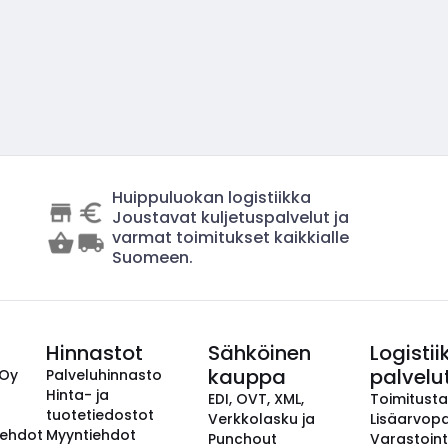
Huippuluokan logistiikka
Joustavat kuljetuspalvelut ja
varmat toimitukset kaikkialle
Suomeen.
Hinnastot
Sähköinen
Logistii
kauppa
palvelu
 Oy
Palveluhinnasto
Hinta- ja
EDI, OVT, XML,
Toimitust
tuotetiedostot
Verkkolasku ja
Lisäarvopa
aehdot
Myyntiehdot
Punchout
Varastoint