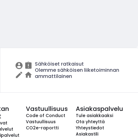
Sähköiset ratkaisut
Olemme sähköisen liiketoiminnan
ammattilainen
kan
Vastuullisuus
Asiakaspalvelu
t
Code of Conduct
Tule asiakkaaksi
Vastuullisuus
Ota yhteyttä
avat
CO2e-raportti
Yhteystiedot
lvelut
Asiakastili
ipalvelut