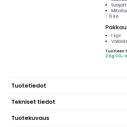
Suojat
Mitoitu
-
6
kA
Pakkau
1
kpl
Vakiok
Tuotteen hi
2 Kg CO₂-
Tuotetiedot
Tekniset tiedot
Tuotekuvaus