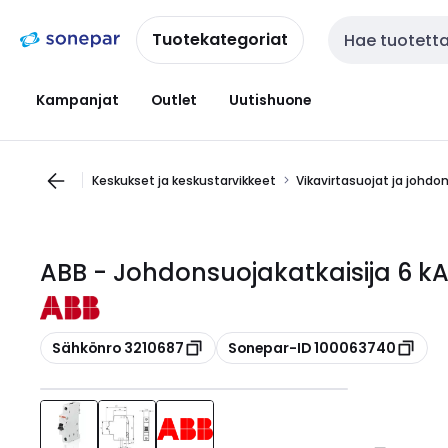
Siirry
Siirry
navigointiin
sisältöön
Tuotekategoriat
Haku
Kampanjat
Outlet
Uutishuone
Keskukset ja keskustarvikkeet
Vikavirtasuojat ja johdo
ABB - Johdonsuojakatkaisija 6 kA
Kopioi
Kopioi
Sähkönro 3210687
Sonepar-ID 100063740