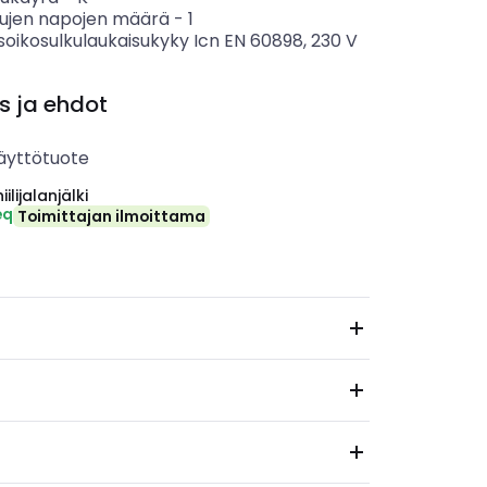
tujen napojen määrä
-
1
soikosulkulaukaisukyky Icn EN 60898, 230 V
s ja ehdot
äyttötuote
ilijalanjälki
eq
Toimittajan ilmoittama