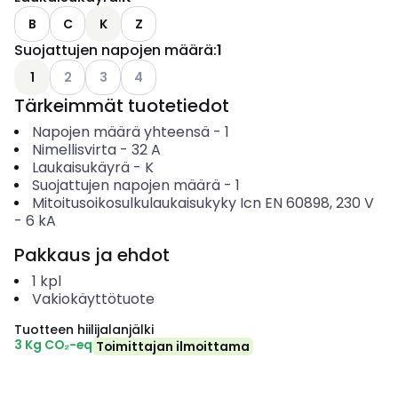
B
C
K
Z
Suojattujen napojen määrä
:
1
Katso käytettävissä olevat vaihtoehdot
Katso käytettävissä olevat vaihtoehdot
Katso käytettävissä olevat vaihtoehdot
1
2
3
4
Tärkeimmät tuotetiedot
Napojen määrä yhteensä
-
1
Nimellisvirta
-
32
A
Laukaisukäyrä
-
K
Suojattujen napojen määrä
-
1
Mitoitusoikosulkulaukaisukyky Icn EN 60898, 230 V
-
6
kA
Pakkaus ja ehdot
1
kpl
Vakiokäyttötuote
Tuotteen hiilijalanjälki
3 Kg CO₂-eq
Toimittajan ilmoittama