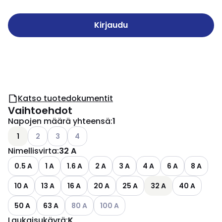
Kirjaudu
Katso tuotedokumentit
Vaihtoehdot
Napojen määrä yhteensä
:
1
Katso käytettävissä olevat vaihtoehdot
Katso käytettävissä olevat vaihtoehdot
Katso käytettävissä olevat vaihtoehdot
1
2
3
4
Nimellisvirta
:
32 A
0.5 A
1 A
1.6 A
2 A
3 A
4 A
6 A
8 A
10 A
13 A
16 A
20 A
25 A
32 A
40 A
Katso käytettävissä olevat vaihtoehdot
Katso käytettävissä olevat vaihtoeh
50 A
63 A
80 A
100 A
Laukaisukäyrä
:
K