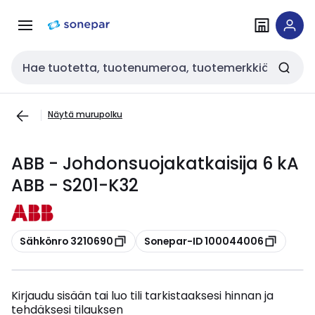
Siirry
Siirry
navigointiin
sisältöön
Haku
Näytä murupolku
ABB - Johdonsuojakatkaisija 6 kA
ABB - S201-K32
Kopioi
Kopioi
Sähkönro 3210690
Sonepar-ID 100044006
Kirjaudu sisään tai luo tili tarkistaaksesi hinnan ja
tehdäksesi tilauksen