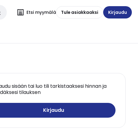
Etsi myymälä
Tule asiakkaaksi
Kirjaudu
jaudu sisään tai luo tili tarkistaaksesi hinnan ja
däksesi tilauksen
Kirjaudu