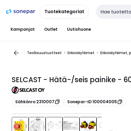
Siirry
Siirry
navigointiin
sisältöön
Tuotekategoriat
Haku
Kampanjat
Outlet
Uutishuone
Teollisuustuotteet
Erikoiskytkimet
Erikoiskytkimet, 
SELCAST - Hätä-/seis painike - 6
Kopioi
Kopioi
Sähkönro 2310007
Sonepar-ID 100004005