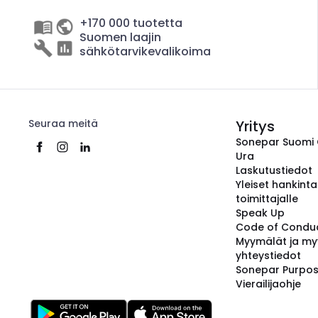
+170 000 tuotetta
Suomen laajin
sähkötarvikevalikoima
Seuraa meitä
Yritys
Sonepar Suomi
Ura
Laskutustiedot
Yleiset hankint
toimittajalle
Speak Up
Code of Condu
Myymälät ja my
yhteystiedot
Sonepar Purpo
Vierailijaohje