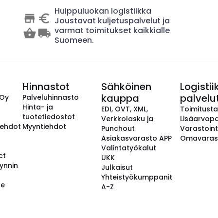
Huippuluokan logistiikka
Joustavat kuljetuspalvelut ja
varmat toimitukset kaikkialle
Suomeen.
Hinnastot
Sähköinen
Logistii
kauppa
palvelu
 Oy
Palveluhinnasto
Hinta- ja
EDI, OVT, XML,
Toimitust
tuotetiedostot
Verkkolasku ja
Lisäarvopa
aehdot
Myyntiehdot
Punchout
Varastoint
Asiakasvarasto APP
Omavaras
Valintatyökalut
ct
UKK
ynnin
Julkaisut
Yhteistyökumppanit
se
A-Z