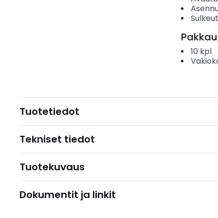
Asenn
Sulkeu
Pakkau
10
kpl
Vakiok
Tuotetiedot
Tekniset tiedot
Tuotekuvaus
Dokumentit ja linkit