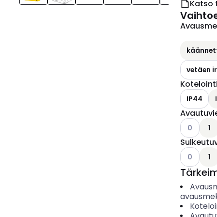
Katso 
Vaihto
Avausme
käännet
vetäen i
Koteloint
IP44
Avautuvi
Katso käyt
0
1
Sulkeutu
Katso käyt
0
1
Tärkei
Avaus
avausmek
Koteloi
Avautu