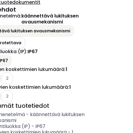
tuotedokumentit
ehdot
netelmä
:
käännettävä lukituksen
avausmekanismi
tävä lukituksen avausmekanismi
rrotettava
iluokka (IP)
:
IP67
IP67
en koskettimien lukumäärä
:
1
ettävissä olevat vaihtoehdot
Katso käytettävissä olevat vaihtoehdot
2
vien koskettimien lukumäärä
:
1
ettävissä olevat vaihtoehdot
Katso käytettävissä olevat vaihtoehdot
2
mmät tuotetiedot
menetelmä
-
käännettävä lukituksen
anismi
ntiluokka (IP)
-
IP67
vien koskettimien lukumäärä
-
1