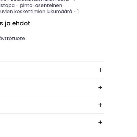
ustapa
-
pinta-asenteinen
tuvien koskettimien lukumäärä
-
1
s ja ehdot
äyttötuote