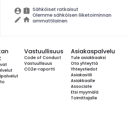
Sähköiset ratkaisut
Olemme sähköisen liiketoiminnan
ammattilainen
kan
Vastuullisuus
Asiakaspalvelu
t
Code of Conduct
Tule asiakkaaksi
Vastuullisuus
Ota yhteyttä
avat
CO2e-raportti
Yhteystiedot
lvelut
Asiakastili
ipalvelut
Asiakkaalle
to
Associate
Etsi myymälä
Toimittajalle