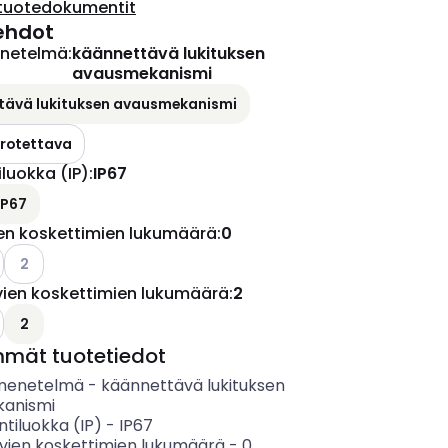
tuotedokumentit
ehdot
netelmä
:
käännettävä lukituksen
avausmekanismi
tävä lukituksen avausmekanismi
rrotettava
iluokka (IP)
:
IP67
IP67
en koskettimien lukumäärä
:
0
o käytettävissä olevat vaihtoehdot
Katso käytettävissä olevat vaihtoehdot
2
vien koskettimien lukumäärä
:
2
ettävissä olevat vaihtoehdot
o käytettävissä olevat vaihtoehdot
2
mmät tuotetiedot
menetelmä
-
käännettävä lukituksen
anismi
ntiluokka (IP)
-
IP67
vien koskettimien lukumäärä
-
0