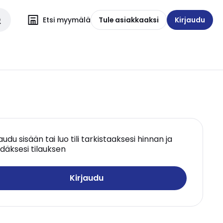
Etsi myymälä
Tule asiakkaaksi
Kirjaudu
jaudu sisään tai luo tili tarkistaaksesi hinnan ja
däksesi tilauksen
Kirjaudu