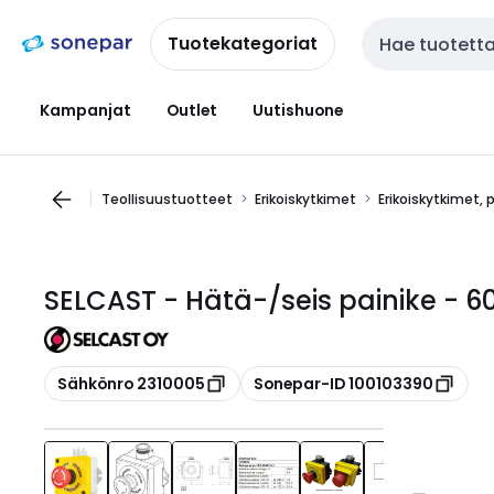
Siirry
Siirry
navigointiin
sisältöön
Tuotekategoriat
Haku
Kampanjat
Outlet
Uutishuone
Teollisuustuotteet
Erikoiskytkimet
Erikoiskytkimet, 
SELCAST - Hätä-/seis painike - 6
Kopioi
Kopioi
Sähkönro 2310005
Sonepar-ID 100103390