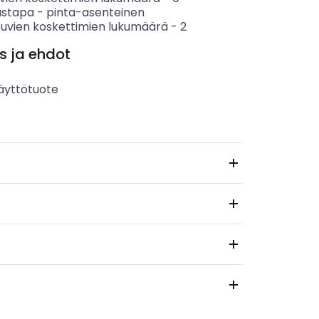
ustapa
-
pinta-asenteinen
tuvien koskettimien lukumäärä
-
2
s ja ehdot
äyttötuote