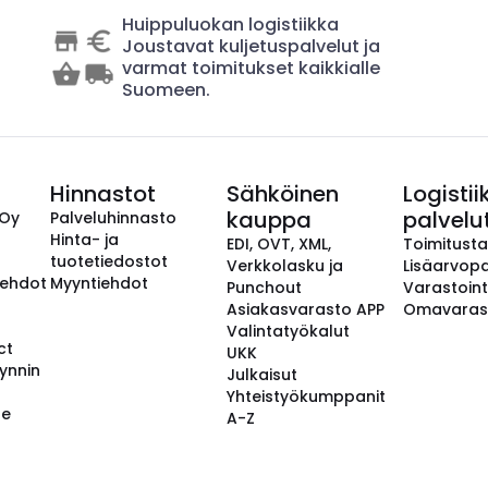
Huippuluokan logistiikka
Joustavat kuljetuspalvelut ja
varmat toimitukset kaikkialle
Suomeen.
Hinnastot
Sähköinen
Logistii
kauppa
palvelu
 Oy
Palveluhinnasto
Hinta- ja
EDI, OVT, XML,
Toimitust
tuotetiedostot
Verkkolasku ja
Lisäarvopa
aehdot
Myyntiehdot
Punchout
Varastoint
Asiakasvarasto APP
Omavaras
Valintatyökalut
ct
UKK
ynnin
Julkaisut
Yhteistyökumppanit
se
A-Z