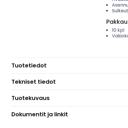
Asenn
Sulkeu
Pakkau
10
kpl
Vakiok
Tuotetiedot
Tekniset tiedot
Tuotekuvaus
Dokumentit ja linkit