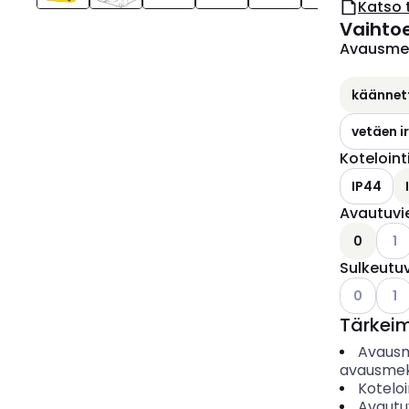
Katso 
Vaihto
Avausme
käännet
vetäen i
Koteloint
IP44
Avautuvi
Kats
0
1
Sulkeutu
Katso käyt
Kats
0
1
Tärkei
Avaus
avausmek
Koteloi
Avautu