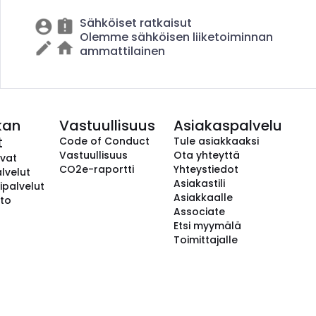
Sähköiset ratkaisut
Olemme sähköisen liiketoiminnan
ammattilainen
kan
Vastuullisuus
Asiakaspalvelu
t
Code of Conduct
Tule asiakkaaksi
Vastuullisuus
Ota yhteyttä
avat
CO2e-raportti
Yhteystiedot
lvelut
Asiakastili
ipalvelut
Asiakkaalle
to
Associate
Etsi myymälä
Toimittajalle