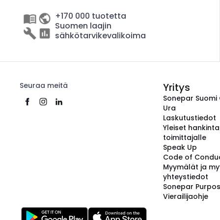
+170 000 tuotetta
Suomen laajin
sähkötarvikevalikoima
Seuraa meitä
Yritys
Sonepar Suomi
Ura
Laskutustiedot
Yleiset hankint
toimittajalle
Speak Up
Code of Condu
Myymälät ja my
yhteystiedot
Sonepar Purpo
Vierailijaohje