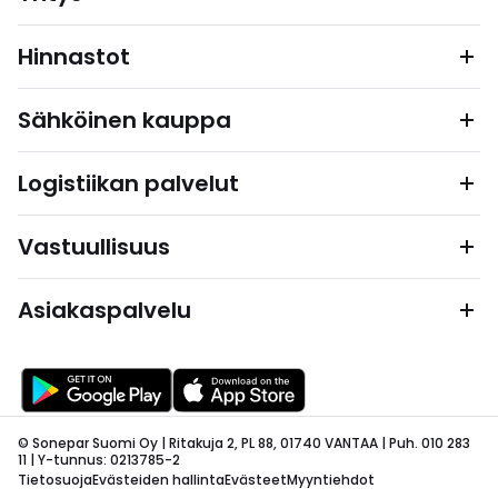
Hinnastot
Sähköinen kauppa
Logistiikan palvelut
Vastuullisuus
Asiakaspalvelu
© Sonepar Suomi Oy | Ritakuja 2, PL 88, 01740 VANTAA | Puh. 010 283
11 | Y-tunnus: 0213785-2
Tietosuoja
Evästeiden hallinta
Evästeet
Myyntiehdot