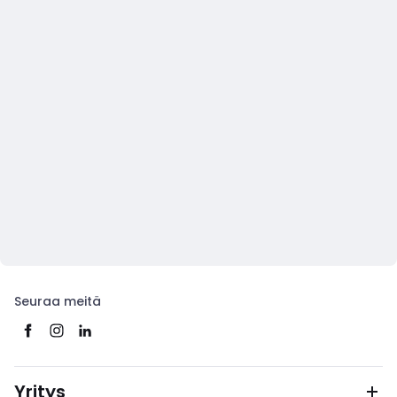
Seuraa meitä
Yritys