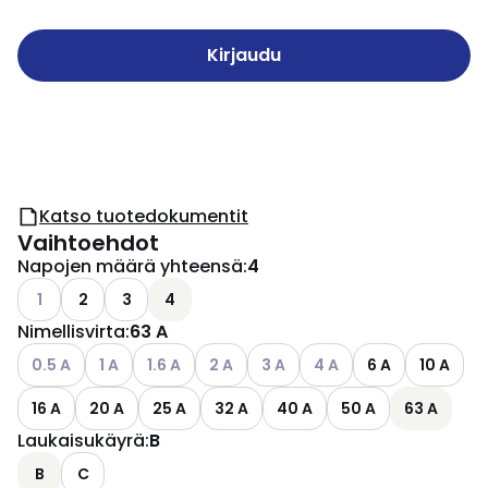
Kirjaudu
Katso tuotedokumentit
Vaihtoehdot
Napojen määrä yhteensä
:
4
Katso käytettävissä olevat vaihtoehdot
1
2
3
4
Nimellisvirta
:
63 A
Katso käytettävissä olevat vaihtoehdot
Katso käytettävissä olevat vaihtoehdot
Katso käytettävissä olevat vaihtoehdot
Katso käytettävissä olevat vaihtoehdo
Katso käytettävissä olevat vai
Katso käytettävissä ole
0.5 A
1 A
1.6 A
2 A
3 A
4 A
6 A
10 A
16 A
20 A
25 A
32 A
40 A
50 A
63 A
Laukaisukäyrä
:
B
B
C