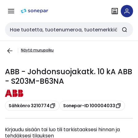
Siirry
Siirry
navigointiin
sisältöön
Haku
Näytä murupolku
ABB - Johdonsuojakatk. 10 kA ABB
- S203M-B63NA
Kopioi
Kopioi
Sähkönro 3210774
Sonepar-ID 100004033
Kirjaudu sisään tai luo tili tarkistaaksesi hinnan ja
tehdäksesi tilauksen