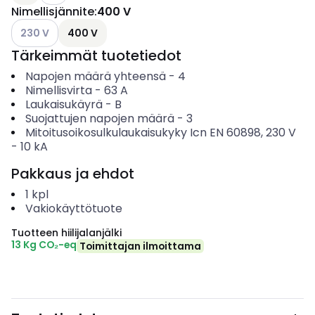
Nimellisjännite
:
400 V
Katso käytettävissä olevat vaihtoehdot
230 V
400 V
Tärkeimmät tuotetiedot
Napojen määrä yhteensä
-
4
Nimellisvirta
-
63
A
Laukaisukäyrä
-
B
Suojattujen napojen määrä
-
3
Mitoitusoikosulkulaukaisukyky Icn EN 60898, 230 V
-
10
kA
Pakkaus ja ehdot
1
kpl
Vakiokäyttötuote
Tuotteen hiilijalanjälki
13 Kg CO₂-eq
Toimittajan ilmoittama