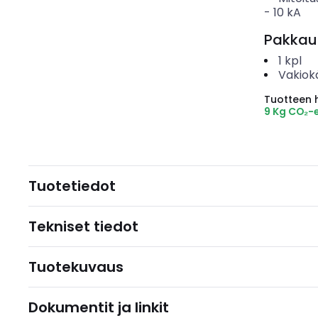
-
10
kA
Pakkau
1
kpl
Vakiok
Tuotteen hi
9 Kg CO₂-
Tuotetiedot
Tekniset tiedot
Tuotekuvaus
Dokumentit ja linkit