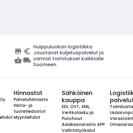
Huippuluokan logistiikka
Joustavat kuljetuspalvelut ja
varmat toimitukset kaikkialle
Suomeen.
Hinnastot
Sähköinen
Logistii
kauppa
palvelu
 Oy
Palveluhinnasto
Hinta- ja
EDI, OVT, XML,
Toimitust
tuotetiedostot
Verkkolasku ja
Lisäarvopa
aehdot
Myyntiehdot
Punchout
Varastoint
Asiakasvarasto APP
Omavaras
Valintatyökalut