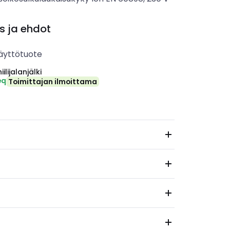
s ja ehdot
äyttötuote
ilijalanjälki
eq
Toimittajan ilmoittama