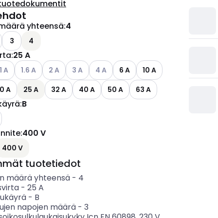
tuotedokumentit
ehdot
määrä yhteensä
:
4
ettävissä olevat vaihtoehdot
3
4
irta
:
25 A
ettävissä olevat vaihtoehdot
atso käytettävissä olevat vaihtoehdot
Katso käytettävissä olevat vaihtoehdot
Katso käytettävissä olevat vaihtoehdot
Katso käytettävissä olevat vaihtoehdot
Katso käytettävissä olevat vaihtoehd
1 A
1.6 A
2 A
3 A
4 A
6 A
10 A
0 A
25 A
32 A
40 A
50 A
63 A
käyrä
:
B
ännite
:
400 V
ettävissä olevat vaihtoehdot
400 V
mmät tuotetiedot
n määrä yhteensä
-
4
svirta
-
25
A
sukäyrä
-
B
tujen napojen määrä
-
3
soikosulkulaukaisukyky Icn EN 60898, 230 V