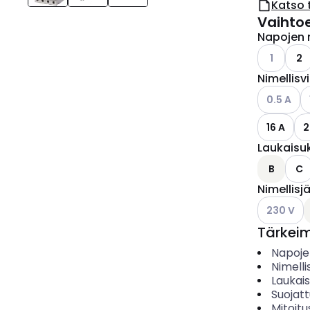
Katso 
Vaihto
Napojen 
Katso käyt
1
2
Nimellisv
Katso käyt
K
0.5 A
16 A
2
Laukaisu
B
C
Nimellisj
Katso käyt
230 V
Tärkei
Napoje
Nimelli
Laukai
Suojat
Mitoitu