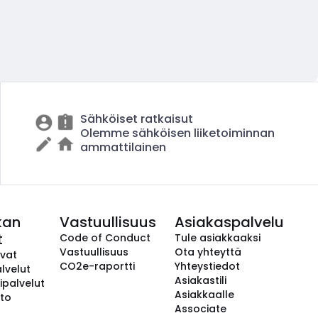
Sähköiset ratkaisut
Olemme sähköisen liiketoiminnan
ammattilainen
kan
Vastuullisuus
Asiakaspalvelu
t
Code of Conduct
Tule asiakkaaksi
Vastuullisuus
Ota yhteyttä
avat
CO2e-raportti
Yhteystiedot
lvelut
Asiakastili
ipalvelut
Asiakkaalle
to
Associate