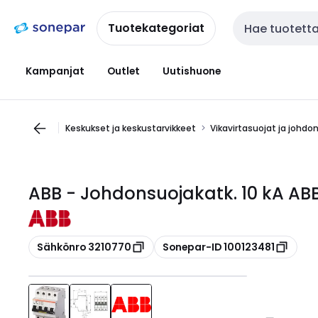
Siirry
Siirry
navigointiin
sisältöön
Tuotekategoriat
Haku
Kampanjat
Outlet
Uutishuone
Keskukset ja keskustarvikkeet
Vikavirtasuojat ja johdo
ABB - Johdonsuojakatk. 10 kA A
Kopioi
Kopioi
Sähkönro 3210770
Sonepar-ID 100123481