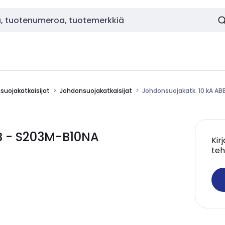
nsuojakatkaisijat
Johdonsuojakatkaisijat
Johdonsuojakatk. 10 kA AB
B - S203M-B10NA
Kir
teh