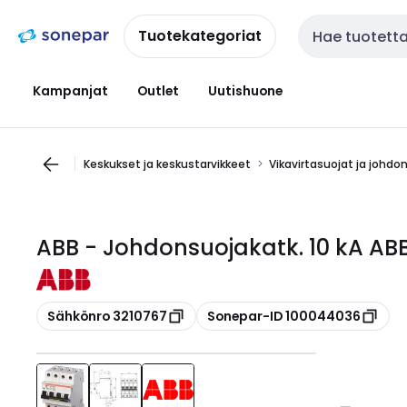
Siirry
Siirry
navigointiin
sisältöön
Tuotekategoriat
Haku
Kampanjat
Outlet
Uutishuone
Keskukset ja keskustarvikkeet
Vikavirtasuojat ja johdo
ABB - Johdonsuojakatk. 10 kA AB
Kopioi
Kopioi
Sähkönro 3210767
Sonepar-ID 100044036