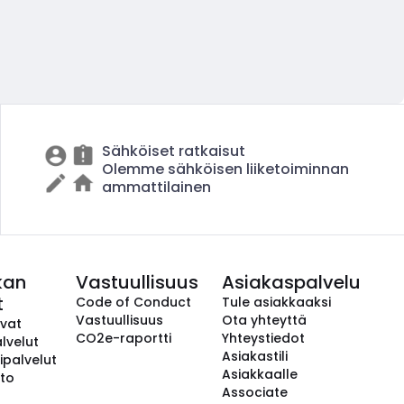
Sähköiset ratkaisut
Olemme sähköisen liiketoiminnan
ammattilainen
kan
Vastuullisuus
Asiakaspalvelu
t
Code of Conduct
Tule asiakkaaksi
Vastuullisuus
Ota yhteyttä
avat
CO2e-raportti
Yhteystiedot
lvelut
Asiakastili
ipalvelut
Asiakkaalle
to
Associate