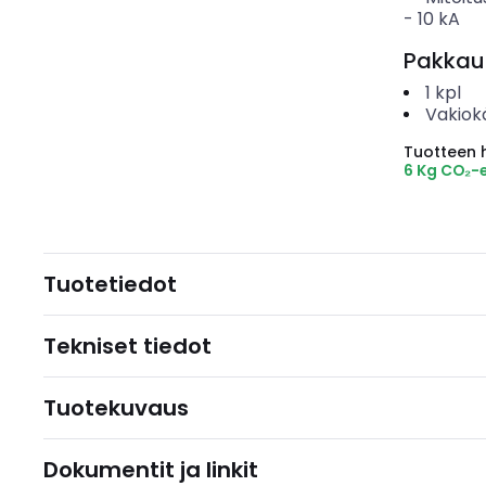
-
10
kA
Pakkau
1
kpl
Vakiok
Tuotteen hi
6 Kg CO₂-
Tuotetiedot
Tekniset tiedot
Tuotekuvaus
Dokumentit ja linkit