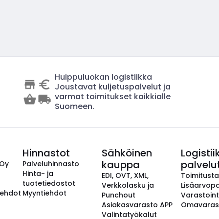
Huippuluokan logistiikka
Joustavat kuljetuspalvelut ja
varmat toimitukset kaikkialle
Suomeen.
Hinnastot
Sähköinen
Logistii
kauppa
palvelu
 Oy
Palveluhinnasto
Hinta- ja
EDI, OVT, XML,
Toimitust
tuotetiedostot
Verkkolasku ja
Lisäarvopa
aehdot
Myyntiehdot
Punchout
Varastoint
Asiakasvarasto APP
Omavaras
Valintatyökalut