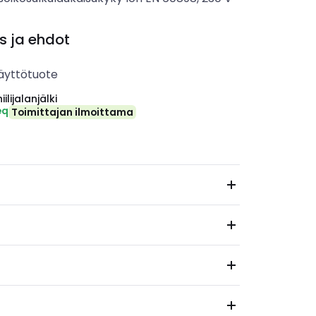
s ja ehdot
äyttötuote
ilijalanjälki
eq
Toimittajan ilmoittama