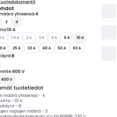
tuotedokumentit
ehdot
määrä yhteensä
:
4
ettävissä olevat vaihtoehdot
3
4
irta
:
10 A
ettävissä olevat vaihtoehdot
atso käytettävissä olevat vaihtoehdot
Katso käytettävissä olevat vaihtoehdot
Katso käytettävissä olevat vaihtoehdot
Katso käytettävissä olevat vaihtoehdot
Katso käytettävissä olevat vaihtoehd
1 A
1.6 A
2 A
3 A
4 A
6 A
10 A
0 A
25 A
32 A
40 A
50 A
63 A
käyrä
:
B
ännite
:
400 V
ettävissä olevat vaihtoehdot
400 V
mmät tuotetiedot
n määrä yhteensä
-
4
svirta
-
10
A
sukäyrä
-
B
tujen napojen määrä
-
3
soikosulkulaukaisukyky Icn EN 60898, 230 V