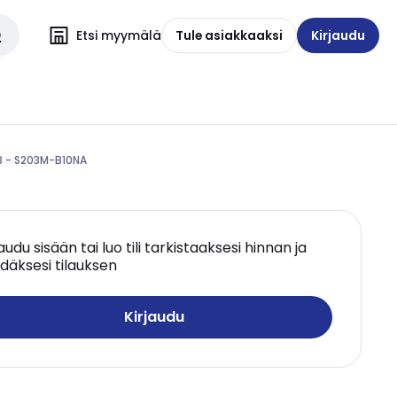
Etsi myymälä
Tule asiakkaaksi
Kirjaudu
B - S203M-B10NA
jaudu sisään tai luo tili tarkistaaksesi hinnan ja
däksesi tilauksen
Kirjaudu