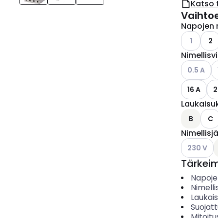
Katso 
Vaihto
Napojen 
Katso käyt
1
2
Nimellisv
Katso käyt
K
0.5 A
16 A
2
Laukaisu
B
C
Nimellisj
Katso käyt
230 V
Tärkei
Napoje
Nimelli
Laukai
Suojat
Mitoitu