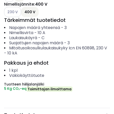
Nimellisjännite
:
400 V
Katso käytettävissä olevat vaihtoehdot
230 V
400 V
Tärkeimmät tuotetiedot
Napojen määrä yhteensä
-
3
Nimellisvirta
-
10
A
Laukaisukäyrä
-
C
Suojattujen napojen määrä
-
3
Mitoitusoikosulkulaukaisukyky Icn EN 60898, 230 V
-
10
kA
Pakkaus ja ehdot
1
kpl
Vakiokäyttötuote
Tuotteen hiilijalanjälki
5 Kg CO₂-eq
Toimittajan ilmoittama