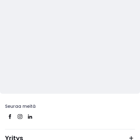
Seuraa meitä
Yritys