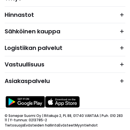
Hinnastot
Sähköinen kauppa
Logistiikan palvelut
Vastuullisuus
Asiakaspalvelu
© Sonepar Suomi Oy | Ritakuja 2, PL 88, 01740 VANTAA | Puh. 010 283
11 | Y-tunnus: 0213785-2
Tietosuoja
Evästeiden hallinta
Evästeet
Myyntiehdot