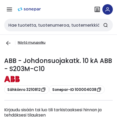
Siirry
Siirry
navigointiin
sisältöön
Haku
Näytä murupolku
ABB - Johdonsuojakatk. 10 kA ABB
- S203M-C10
Kopioi
Kopioi
Sähkönro 3210812
Sonepar-ID 100004038
Kirjaudu sisään tai luo tili tarkistaaksesi hinnan ja
tehdäksesi tilauksen