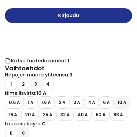
Kirjaudu
Katso tuotedokumentit
Vaihtoehdot
Napojen määrä yhteensä
:
3
Katso käytettävissä olevat vaihtoehdot
1
2
3
4
Nimellisvirta
:
10 A
0.5 A
1 A
1.6 A
2 A
3 A
4 A
6 A
10 A
16 A
20 A
25 A
32 A
40 A
50 A
63 A
Laukaisukäyrä
:
C
B
C