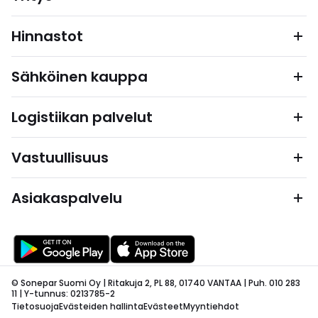
Hinnastot
Sähköinen kauppa
Logistiikan palvelut
Vastuullisuus
Asiakaspalvelu
© Sonepar Suomi Oy | Ritakuja 2, PL 88, 01740 VANTAA | Puh. 010 283
11 | Y-tunnus: 0213785-2
Tietosuoja
Evästeiden hallinta
Evästeet
Myyntiehdot