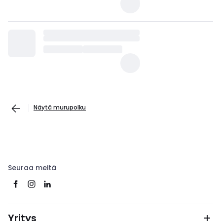
Näytä murupolku
Seuraa meitä
Yritys