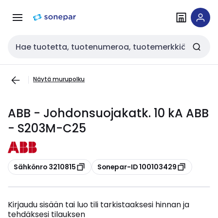
Siirry
Siirry
navigointiin
sisältöön
Haku
Näytä murupolku
ABB - Johdonsuojakatk. 10 kA ABB
- S203M-C25
Kopioi
Kopioi
Sähkönro 3210815
Sonepar-ID 100103429
Kirjaudu sisään tai luo tili tarkistaaksesi hinnan ja
tehdäksesi tilauksen