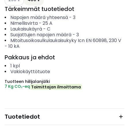
Tärkeimmät tuotetiedot
Napojen määrä yhteensä
-
3
Nimellisvirta
-
25
A
Laukaisukäyrä
-
C
Suojattujen napojen määrä
-
3
Mitoitusoikosulkulaukaisukyky Icn EN 60898, 230 V
-
10
kA
Pakkaus ja ehdot
1
kpl
Vakiokäyttötuote
Tuotteen hiilijalanjälki
7 Kg CO₂-eq
Toimittajan ilmoittama
Tuotetiedot