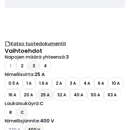
Katso tuotedokumentit
Vaihtoehdot
Napojen määrä yhteensä
:
3
Katso käytettävissä olevat vaihtoehdot
1
2
3
4
Nimellisvirta
:
25 A
0.5 A
1 A
1.6 A
2 A
3 A
4 A
6 A
10 A
16 A
20 A
25 A
32 A
40 A
50 A
63 A
Laukaisukäyrä
:
C
B
C
Nimellisjännite
:
400 V
Katso käytettävissä olevat vaihtoehdot
230 V
400 V