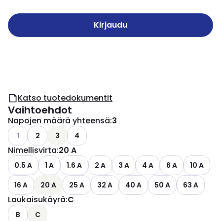
Kirjaudu
Katso tuotedokumentit
Vaihtoehdot
Napojen määrä yhteensä
:
3
Katso käytettävissä olevat vaihtoehdot
1
2
3
4
Nimellisvirta
:
20 A
0.5 A
1 A
1.6 A
2 A
3 A
4 A
6 A
10 A
16 A
20 A
25 A
32 A
40 A
50 A
63 A
Laukaisukäyrä
:
C
B
C