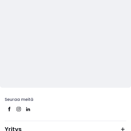
Seuraa meitä
Yritys