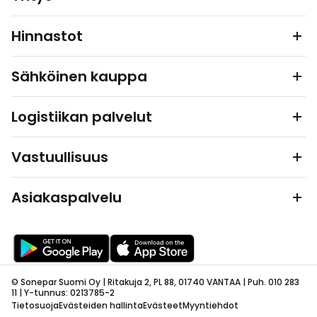
Hinnastot
Sähköinen kauppa
Logistiikan palvelut
Vastuullisuus
Asiakaspalvelu
© Sonepar Suomi Oy | Ritakuja 2, PL 88, 01740 VANTAA | Puh. 010 283
11 | Y-tunnus: 0213785-2
Tietosuoja
Evästeiden hallinta
Evästeet
Myyntiehdot