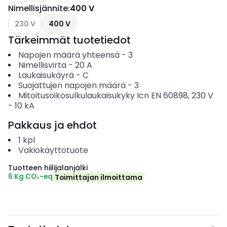
Nimellisjännite
:
400 V
Katso käytettävissä olevat vaihtoehdot
230 V
400 V
Tärkeimmät tuotetiedot
Napojen määrä yhteensä
-
3
Nimellisvirta
-
20
A
Laukaisukäyrä
-
C
Suojattujen napojen määrä
-
3
Mitoitusoikosulkulaukaisukyky Icn EN 60898, 230 V
-
10
kA
Pakkaus ja ehdot
1
kpl
Vakiokäyttötuote
Tuotteen hiilijalanjälki
6 Kg CO₂-eq
Toimittajan ilmoittama