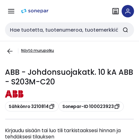
Siirry
Siirry
navigointiin
sisältöön
Haku
Näytä murupolku
ABB - Johdonsuojakatk. 10 kA ABB
- S203M-C20
Kopioi
Kopioi
Sähkönro 3210814
Sonepar-ID 100023923
Kirjaudu sisään tai luo tili tarkistaaksesi hinnan ja
tehdäksesi tilauksen