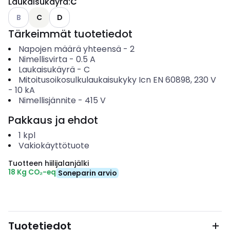
Laukaisukäyrä
:
C
Katso käytettävissä olevat vaihtoehdot
B
C
D
Tärkeimmät tuotetiedot
Napojen määrä yhteensä
-
2
Nimellisvirta
-
0.5
A
Laukaisukäyrä
-
C
Mitoitusoikosulkulaukaisukyky Icn EN 60898, 230 V
-
10
kA
Nimellisjännite
-
415
V
Pakkaus ja ehdot
1
kpl
Vakiokäyttötuote
Tuotteen hiilijalanjälki
18 Kg CO₂-eq
Soneparin arvio
Tuotetiedot