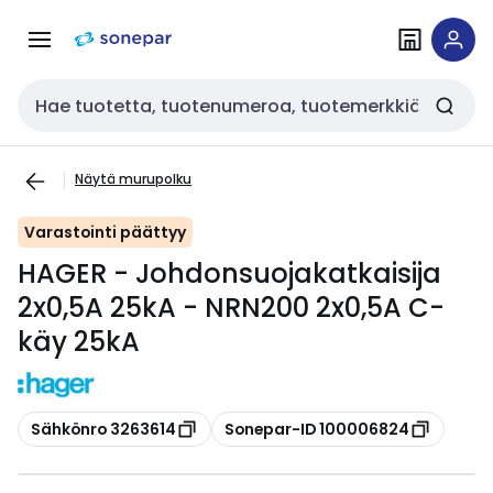
Siirry
Siirry
navigointiin
sisältöön
Haku
Näytä murupolku
Varastointi päättyy
HAGER - Johdonsuojakatkaisija
2x0,5A 25kA - NRN200 2x0,5A C-
käy 25kA
Kopioi
Kopioi
Sähkönro 3263614
Sonepar-ID 100006824