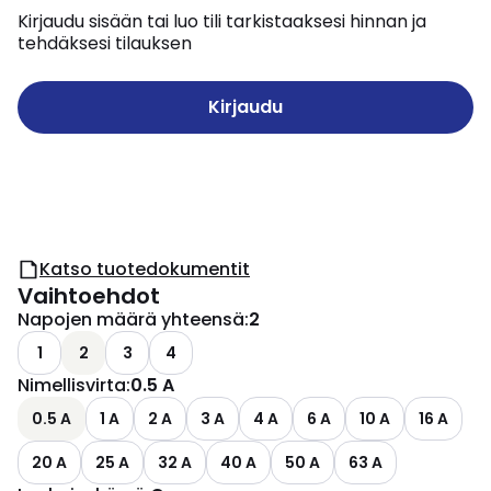
Kirjaudu sisään tai luo tili tarkistaaksesi hinnan ja
tehdäksesi tilauksen
Kirjaudu
Katso tuotedokumentit
Vaihtoehdot
Napojen määrä yhteensä
:
2
1
2
3
4
Nimellisvirta
:
0.5 A
0.5 A
1 A
2 A
3 A
4 A
6 A
10 A
16 A
20 A
25 A
32 A
40 A
50 A
63 A