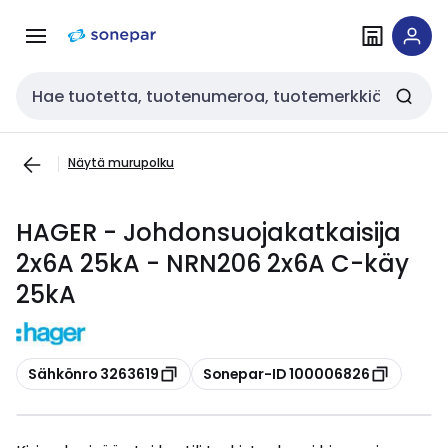
Siirry
Siirry
navigointiin
sisältöön
Haku
Näytä murupolku
HAGER - Johdonsuojakatkaisija
2x6A 25kA - NRN206 2x6A C-käy
25kA
Kopioi
Kopioi
Sähkönro 3263619
Sonepar-ID 100006826