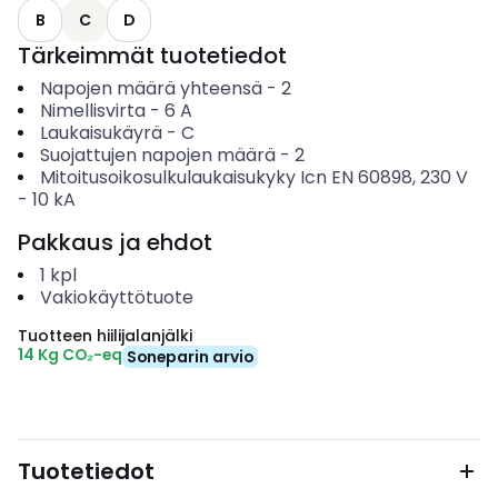
B
C
D
Tärkeimmät tuotetiedot
Napojen määrä yhteensä
-
2
Nimellisvirta
-
6
A
Laukaisukäyrä
-
C
Suojattujen napojen määrä
-
2
Mitoitusoikosulkulaukaisukyky Icn EN 60898, 230 V
-
10
kA
Pakkaus ja ehdot
1
kpl
Vakiokäyttötuote
Tuotteen hiilijalanjälki
14 Kg CO₂-eq
Soneparin arvio
Tuotetiedot