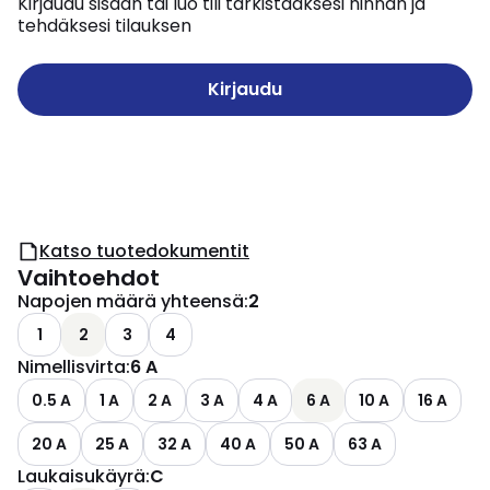
Kirjaudu sisään tai luo tili tarkistaaksesi hinnan ja
tehdäksesi tilauksen
Kirjaudu
Katso tuotedokumentit
Vaihtoehdot
Napojen määrä yhteensä
:
2
1
2
3
4
Nimellisvirta
:
6 A
0.5 A
1 A
2 A
3 A
4 A
6 A
10 A
16 A
20 A
25 A
32 A
40 A
50 A
63 A
Laukaisukäyrä
:
C