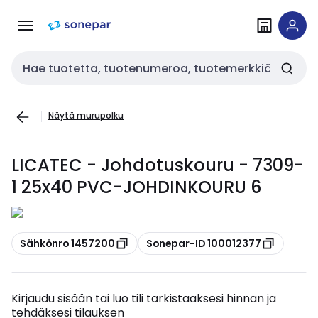
Siirry
Siirry
navigointiin
sisältöön
Haku
Näytä murupolku
LICATEC - Johdotuskouru - 7309-
1 25x40 PVC-JOHDINKOURU 6
Kopioi
Kopioi
Sähkönro 1457200
Sonepar-ID 100012377
Kirjaudu sisään tai luo tili tarkistaaksesi hinnan ja
tehdäksesi tilauksen