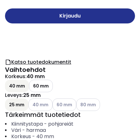
Kirjaudu
Katso tuotedokumentit
Vaihtoehdot
Korkeus
:
40 mm
40 mm
60 mm
Leveys
:
25 mm
Katso käytettävissä olevat vaihtoehdot
Katso käytettävissä olevat vaihtoehdot
Katso käytettävissä olevat v
25 mm
40 mm
60 mm
80 mm
Tärkeimmät tuotetiedot
Kiinnitystapa
-
pohjareiät
Väri
-
harmaa
Korkeus
-
40
mm