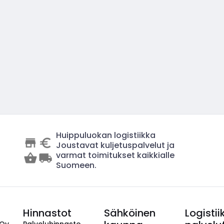
Huippuluokan logistiikka
Joustavat kuljetuspalvelut ja
varmat toimitukset kaikkialle
Suomeen.
Hinnastot
Sähköinen
Logistii