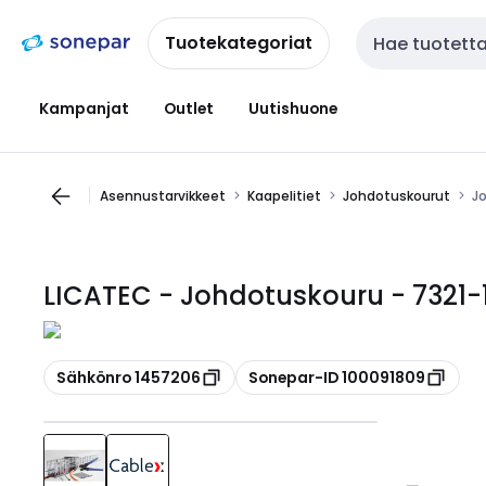
Siirry
Siirry
navigointiin
sisältöön
Tuotekategoriat
Haku
Kampanjat
Outlet
Uutishuone
Asennustarvikkeet
Kaapelitiet
Johdotuskourut
J
LICATEC - Johdotuskouru - 732
Kopioi
Kopioi
Sähkönro 1457206
Sonepar-ID 100091809