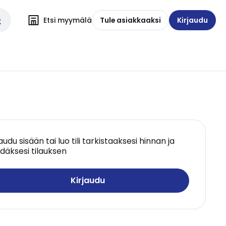
Etsi myymälä
Tule asiakkaaksi
Kirjaudu
jaudu sisään tai luo tili tarkistaaksesi hinnan ja
däksesi tilauksen
Kirjaudu