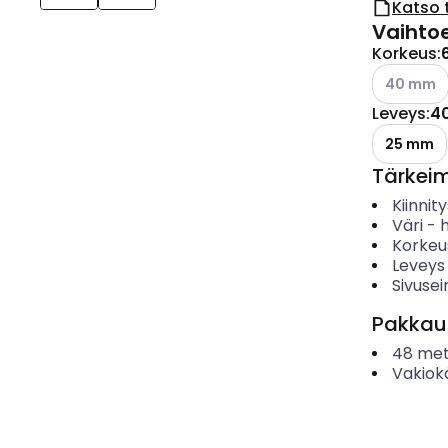
Katso 
Vaihto
Korkeus
:
Katso käyt
40 mm
Leveys
:
4
25 mm
Tärkei
Kiinnit
Väri
-
Korkeu
Leveys
Sivusei
Pakkau
48
met
Vakiok