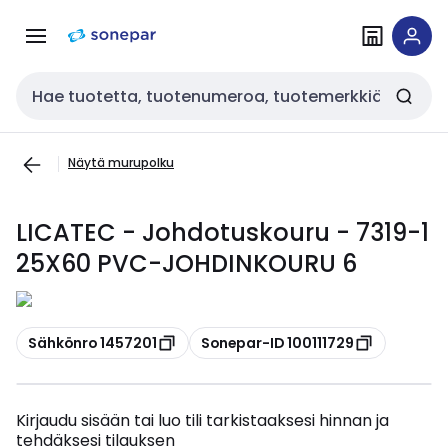
Siirry
Siirry
navigointiin
sisältöön
Haku
Näytä murupolku
LICATEC - Johdotuskouru - 7319-1
25X60 PVC-JOHDINKOURU 6
Kopioi
Kopioi
Sähkönro 1457201
Sonepar-ID 100111729
Kirjaudu sisään tai luo tili tarkistaaksesi hinnan ja
tehdäksesi tilauksen