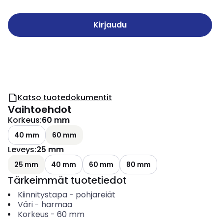
Kirjaudu
Katso tuotedokumentit
Vaihtoehdot
Korkeus
:
60 mm
40 mm
60 mm
Leveys
:
25 mm
25 mm
40 mm
60 mm
80 mm
Tärkeimmät tuotetiedot
Kiinnitystapa
-
pohjareiät
Väri
-
harmaa
Korkeus
-
60
mm