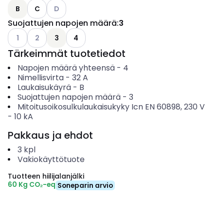
Katso käytettävissä olevat vaihtoehdot
B
C
D
Suojattujen napojen määrä
:
3
Katso käytettävissä olevat vaihtoehdot
Katso käytettävissä olevat vaihtoehdot
1
2
3
4
Tärkeimmät tuotetiedot
Napojen määrä yhteensä
-
4
Nimellisvirta
-
32
A
Laukaisukäyrä
-
B
Suojattujen napojen määrä
-
3
Mitoitusoikosulkulaukaisukyky Icn EN 60898, 230 V
-
10
kA
Pakkaus ja ehdot
3
kpl
Vakiokäyttötuote
Tuotteen hiilijalanjälki
60 Kg CO₂-eq
Soneparin arvio