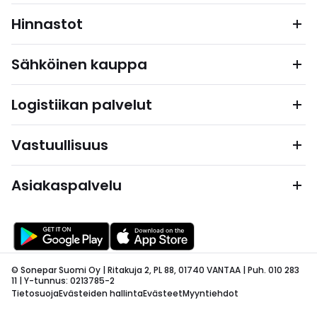
Hinnastot
Sähköinen kauppa
Logistiikan palvelut
Vastuullisuus
Asiakaspalvelu
© Sonepar Suomi Oy | Ritakuja 2, PL 88, 01740 VANTAA | Puh. 010 283
11 | Y-tunnus: 0213785-2
Tietosuoja
Evästeiden hallinta
Evästeet
Myyntiehdot