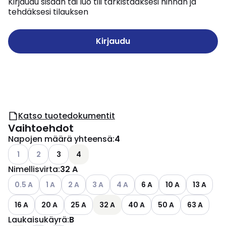
Kirjaudu sisään tai luo tili tarkistaaksesi hinnan ja
tehdäksesi tilauksen
Kirjaudu
Katso tuotedokumentit
Vaihtoehdot
Napojen määrä yhteensä
:
4
Katso käytettävissä olevat vaihtoehdot
Katso käytettävissä olevat vaihtoehdot
1
2
3
4
Nimellisvirta
:
32 A
Katso käytettävissä olevat vaihtoehdot
Katso käytettävissä olevat vaihtoehdot
Katso käytettävissä olevat vaihtoehdot
Katso käytettävissä olevat vaihtoehdot
Katso käytettävissä olevat vaih
0.5 A
1 A
2 A
3 A
4 A
6 A
10 A
13 A
16 A
20 A
25 A
32 A
40 A
50 A
63 A
Laukaisukäyrä
:
B