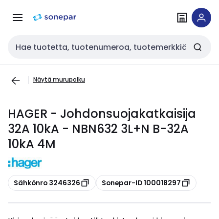
Siirry
Siirry
navigointiin
sisältöön
Haku
Näytä murupolku
HAGER - Johdonsuojakatkaisija
32A 10kA - NBN632 3L+N B-32A
10kA 4M
Kopioi
Kopioi
Sähkönro 3246326
Sonepar-ID 100018297