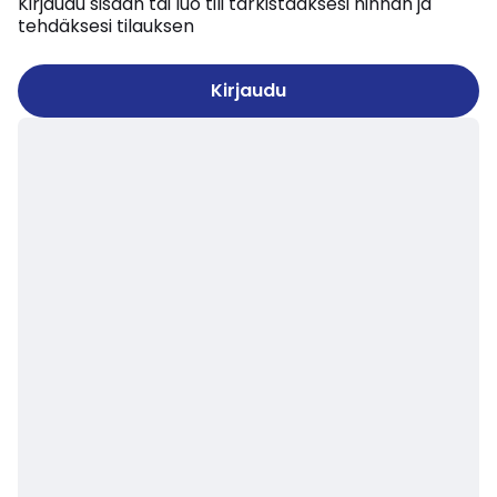
Kirjaudu sisään tai luo tili tarkistaaksesi hinnan ja
tehdäksesi tilauksen
Kirjaudu