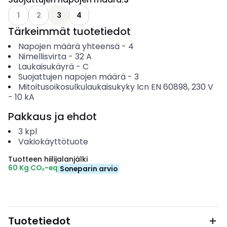
Katso käytettävissä olevat vaihtoehdot
Katso käytettävissä olevat vaihtoehdot
1
2
3
4
Tärkeimmät tuotetiedot
Napojen määrä yhteensä
-
4
Nimellisvirta
-
32
A
Laukaisukäyrä
-
C
Suojattujen napojen määrä
-
3
Mitoitusoikosulkulaukaisukyky Icn EN 60898, 230 V
-
10
kA
Pakkaus ja ehdot
3
kpl
Vakiokäyttötuote
Tuotteen hiilijalanjälki
60 Kg CO₂-eq
Soneparin arvio
Tuotetiedot