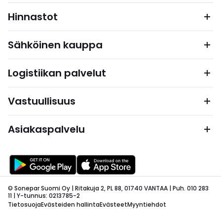
Hinnastot
Sähköinen kauppa
Logistiikan palvelut
Vastuullisuus
Asiakaspalvelu
© Sonepar Suomi Oy | Ritakuja 2, PL 88, 01740 VANTAA | Puh. 010 283
11 | Y-tunnus: 0213785-2
Tietosuoja
Evästeiden hallinta
Evästeet
Myyntiehdot