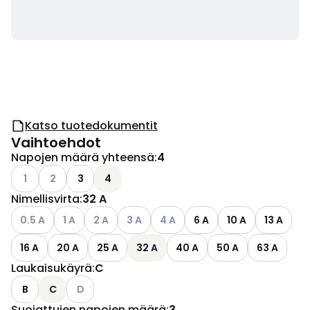
Katso tuotedokumentit
Vaihtoehdot
Napojen määrä yhteensä
:
4
Katso käytettävissä olevat vaihtoehdot
Katso käytettävissä olevat vaihtoehdot
1
2
3
4
Nimellisvirta
:
32 A
Katso käytettävissä olevat vaihtoehdot
Katso käytettävissä olevat vaihtoehdot
Katso käytettävissä olevat vaihtoehdot
Katso käytettävissä olevat vaihtoehdot
Katso käytettävissä olevat vaih
0.5 A
1 A
2 A
3 A
4 A
6 A
10 A
13 A
16 A
20 A
25 A
32 A
40 A
50 A
63 A
Laukaisukäyrä
:
C
Katso käytettävissä olevat vaihtoehdot
B
C
D
Suojattujen napojen määrä
:
3