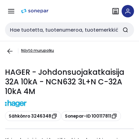
Siirry
Siirry
navigointiin
sisältöön
Haku
Näytä murupolku
HAGER - Johdonsuojakatkaisija
32A 10kA - NCN632 3L+N C-32A
10kA 4M
Kopioi
Kopioi
Sähkönro 3246348
Sonepar-ID 100117811