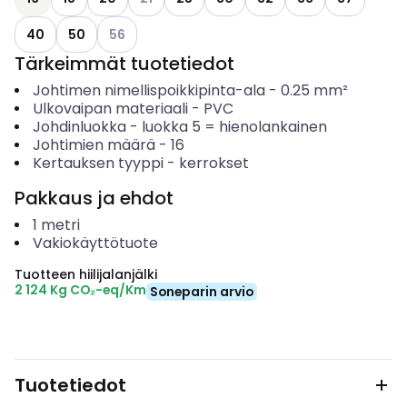
Katso käytettävissä olevat vaihtoehdot
40
50
56
Tärkeimmät tuotetiedot
Johtimen nimellispoikkipinta-ala
-
0.25
mm²
Ulkovaipan materiaali
-
PVC
Johdinluokka
-
luokka 5 = hienolankainen
Johtimien määrä
-
16
Kertauksen tyyppi
-
kerrokset
Pakkaus ja ehdot
1
metri
Vakiokäyttötuote
Tuotteen hiilijalanjälki
2 124 Kg CO₂-eq/Km
Soneparin arvio
Tuotetiedot