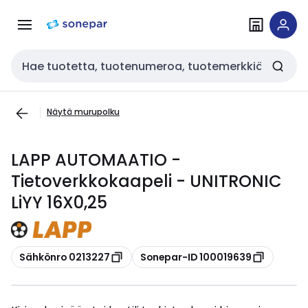
Siirry
Siirry
navigointiin
sisältöön
Haku
Näytä murupolku
LAPP AUTOMAATIO -
Tietoverkkokaapeli - UNITRONIC
LiYY 16X0,25
Kopioi
Kopioi
Sähkönro 0213227
Sonepar-ID 100019639