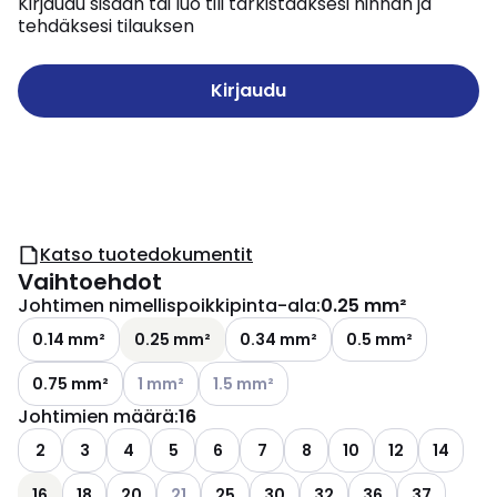
Kirjaudu sisään tai luo tili tarkistaaksesi hinnan ja
tehdäksesi tilauksen
Kirjaudu
Katso tuotedokumentit
Vaihtoehdot
Johtimen nimellispoikkipinta-ala
:
0.25 mm²
0.14 mm²
0.25 mm²
0.34 mm²
0.5 mm²
Katso käytettävissä olevat vaihtoehdot
Katso käytettävissä olevat vaihtoehdo
0.75 mm²
1 mm²
1.5 mm²
Johtimien määrä
:
16
2
3
4
5
6
7
8
10
12
14
Katso käytettävissä olevat vaihtoehdot
16
18
20
21
25
30
32
36
37