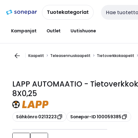
Siirry
Siirry
navigointiin
sisältöön
Tuotekategoriat
Haku
Kampanjat
Outlet
Uutishuone
Kaapelit
Teleasennuskaapelit
Tietoverkkokaapelit
LAPP AUTOMAATIO - Tietoverkkok
8X0,25
Kopioi
Kopioi
Sähkönro 0213223
Sonepar-ID 100059385