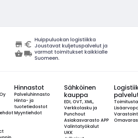
Huippuluokan logistiikka
Joustavat kuljetuspalvelut ja
varmat toimitukset kaikkialle
Suomeen.
Hinnastot
Sähköinen
Logistii
kauppa
palvelu
 Oy
Palveluhinnasto
Hinta- ja
EDI, OVT, XML,
Toimitust
tuotetiedostot
Verkkolasku ja
Lisäarvopa
aehdot
Myyntiehdot
Punchout
Varastoint
Asiakasvarasto APP
Omavaras
Valintatyökalut
ct
UKK
ynnin