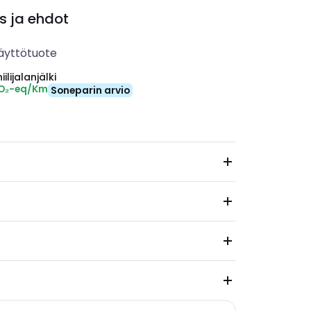
s ja ehdot
äyttötuote
ilijalanjälki
CO₂-eq/Km
Soneparin arvio