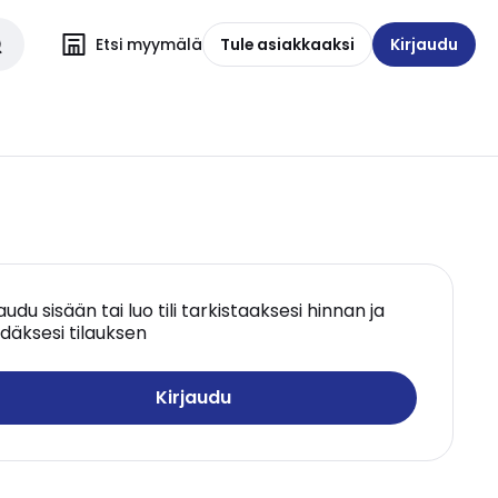
Etsi myymälä
Tule asiakkaaksi
Kirjaudu
jaudu sisään tai luo tili tarkistaaksesi hinnan ja
däksesi tilauksen
Kirjaudu