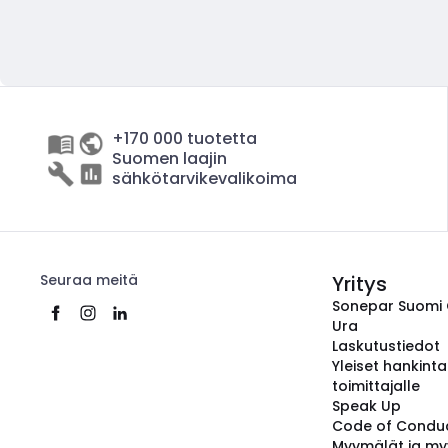
+170 000 tuotetta
Suomen laajin
sähkötarvikevalikoima
Seuraa meitä
Yritys
Sonepar Suomi
Ura
Laskutustiedot
Yleiset hankint
toimittajalle
Speak Up
Code of Condu
Myymälät ja my