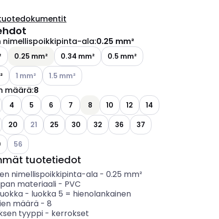
tuotedokumentit
ehdot
nimellispoikkipinta-ala
:
0.25 mm²
²
0.25 mm²
0.34 mm²
0.5 mm²
Katso käytettävissä olevat vaihtoehdot
Katso käytettävissä olevat vaihtoehdot
²
1 mm²
1.5 mm²
n määrä
:
8
4
5
6
7
8
10
12
14
Katso käytettävissä olevat vaihtoehdot
20
21
25
30
32
36
37
Katso käytettävissä olevat vaihtoehdot
0
56
mmät tuotetiedot
n nimellispoikkipinta-ala
-
0.25
mm²
ipan materiaali
-
PVC
luokka
-
luokka 5 = hienolankainen
ien määrä
-
8
ksen tyyppi
-
kerrokset