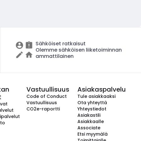
Sähköiset ratkaisut
Olemme sähköisen liiketoiminnan
ammattilainen
kan
Vastuullisuus
Asiakaspalvelu
t
Code of Conduct
Tule asiakkaaksi
Vastuullisuus
Ota yhteyttä
avat
CO2e-raportti
Yhteystiedot
lvelut
Asiakastili
ipalvelut
Asiakkaalle
to
Associate
Etsi myymälä
Toimittajalle