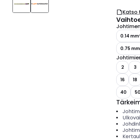
Katso 
Vaihto
Johtimen 
0.14 mm
0.75 mm
Johtimie
2
3
16
18
40
5
Tärkei
Johtime
Ulkova
Johdin
Johtim
Kertau