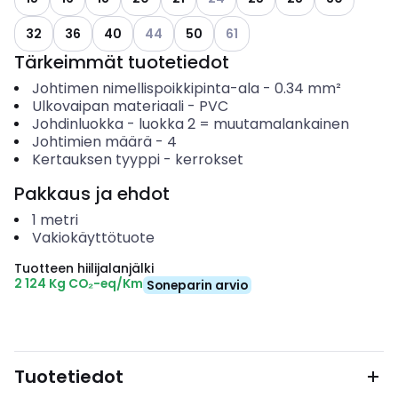
Katso käytettävissä olevat vaihtoehdot
Katso käytettävissä olevat v
32
36
40
44
50
61
Tärkeimmät tuotetiedot
Johtimen nimellispoikkipinta-ala
-
0.34
mm²
Ulkovaipan materiaali
-
PVC
Johdinluokka
-
luokka 2 = muutamalankainen
Johtimien määrä
-
4
Kertauksen tyyppi
-
kerrokset
Pakkaus ja ehdot
1
metri
Vakiokäyttötuote
Tuotteen hiilijalanjälki
2 124 Kg CO₂-eq/Km
Soneparin arvio
Tuotetiedot