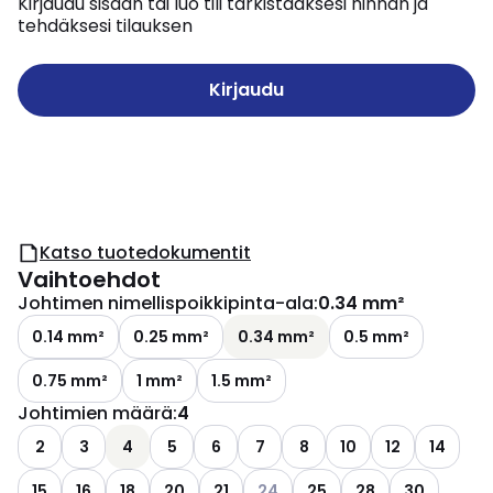
Kirjaudu sisään tai luo tili tarkistaaksesi hinnan ja
tehdäksesi tilauksen
Kirjaudu
Katso tuotedokumentit
Vaihtoehdot
Johtimen nimellispoikkipinta-ala
:
0.34 mm²
0.14 mm²
0.25 mm²
0.34 mm²
0.5 mm²
0.75 mm²
1 mm²
1.5 mm²
Johtimien määrä
:
4
2
3
4
5
6
7
8
10
12
14
Katso käytettävissä olevat vaih
15
16
18
20
21
24
25
28
30