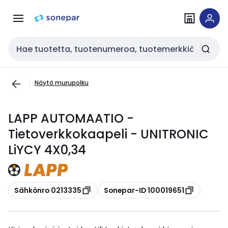
Siirry
Siirry
navigointiin
sisältöön
Haku
Näytä murupolku
LAPP AUTOMAATIO -
Tietoverkkokaapeli - UNITRONIC
LiYCY 4X0,34
Kopioi
Kopioi
Sähkönro 0213335
Sonepar-ID 100019651