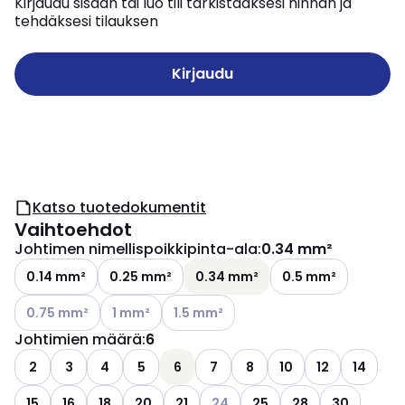
Kirjaudu sisään tai luo tili tarkistaaksesi hinnan ja
tehdäksesi tilauksen
Kirjaudu
Katso tuotedokumentit
Vaihtoehdot
Johtimen nimellispoikkipinta-ala
:
0.34 mm²
0.14 mm²
0.25 mm²
0.34 mm²
0.5 mm²
Katso käytettävissä olevat vaihtoehdot
Katso käytettävissä olevat vaihtoehdot
Katso käytettävissä olevat vaihtoehdo
0.75 mm²
1 mm²
1.5 mm²
Johtimien määrä
:
6
2
3
4
5
6
7
8
10
12
14
Katso käytettävissä olevat vaih
15
16
18
20
21
24
25
28
30