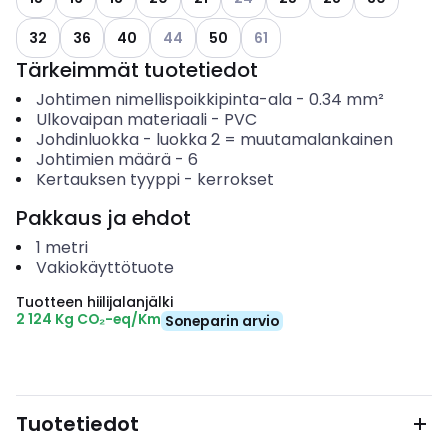
Katso käytettävissä olevat vaihtoehdot
Katso käytettävissä olevat v
32
36
40
44
50
61
Tärkeimmät tuotetiedot
Johtimen nimellispoikkipinta-ala
-
0.34
mm²
Ulkovaipan materiaali
-
PVC
Johdinluokka
-
luokka 2 = muutamalankainen
Johtimien määrä
-
6
Kertauksen tyyppi
-
kerrokset
Pakkaus ja ehdot
1
metri
Vakiokäyttötuote
Tuotteen hiilijalanjälki
2 124 Kg CO₂-eq/Km
Soneparin arvio
Tuotetiedot