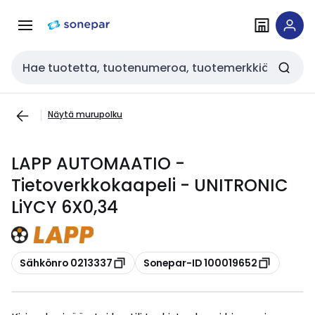
Siirry
Siirry
navigointiin
sisältöön
Haku
Näytä murupolku
LAPP AUTOMAATIO -
Tietoverkkokaapeli - UNITRONIC
LiYCY 6X0,34
Kopioi
Kopioi
Sähkönro 0213337
Sonepar-ID 100019652