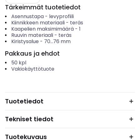
Tärkeimmät tuotetiedot
Asennustapa
-
levyprofiili
Kiinnikkeen materiaali
-
teräs
Kaapelien maksimimäärä
-
1
Ruuvin materiaali
-
teräs
Kiristysalue
-
70...76
mm
Pakkaus ja ehdot
50
kpl
Vakiokäyttötuote
Tuotetiedot
Tekniset tiedot
Tuotekuvaus