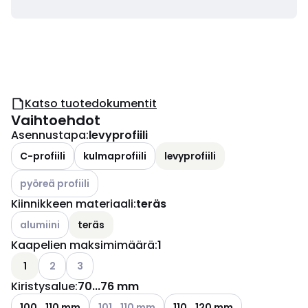
Katso tuotedokumentit
Vaihtoehdot
Asennustapa
:
levyprofiili
C-profiili
kulmaprofiili
levyprofiili
Katso käytettävissä olevat vaihtoehdot
pyöreä profiili
Kiinnikkeen materiaali
:
teräs
Katso käytettävissä olevat vaihtoehdot
alumiini
teräs
Kaapelien maksimimäärä
:
1
Katso käytettävissä olevat vaihtoehdot
Katso käytettävissä olevat vaihtoehdot
1
2
3
Kiristysalue
:
70...76 mm
Katso käytettävissä olevat vaihtoehdot
100...110 mm
101...110 mm
110...120 mm