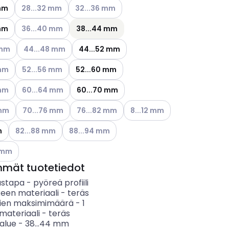
Katso käytettävissä olevat vaihtoehdot
Katso käytettävissä olevat vaihtoehdot
 mm
28...32 mm
32...36 mm
Katso käytettävissä olevat vaihtoehdot
 mm
36...40 mm
38...44 mm
ettävissä olevat vaihtoehdot
Katso käytettävissä olevat vaihtoehdot
 mm
44...48 mm
44...52 mm
ettävissä olevat vaihtoehdot
Katso käytettävissä olevat vaihtoehdot
 mm
52...56 mm
52...60 mm
ettävissä olevat vaihtoehdot
Katso käytettävissä olevat vaihtoehdot
 mm
60...64 mm
60...70 mm
ettävissä olevat vaihtoehdot
Katso käytettävissä olevat vaihtoehdot
Katso käytettävissä olevat vaihtoehdot
Katso käytettävissä olevat v
 mm
70...76 mm
76...82 mm
8...12 mm
Katso käytettävissä olevat vaihtoehdot
Katso käytettävissä olevat vaihtoehdot
m
82...88 mm
88...94 mm
ettävissä olevat vaihtoehdot
0 mm
mmät tuotetiedot
ustapa
-
pyöreä profiili
keen materiaali
-
teräs
ien maksimimäärä
-
1
materiaali
-
teräs
salue
-
38...44
mm