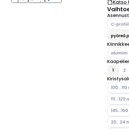
Katso 
Vaihto
Asennus
Katso käyt
C-profiil
pyöreä pr
Kiinnikke
Katso käyt
alumiini
Kaapelie
Kats
1
2
Kiristysa
Katso käyt
100...11
Katso käyt
111...120
Katso käyt
145...15
Katso käyt
20...24