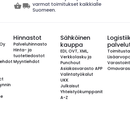
varmat toimitukset kaikkialle
Suomeen.
Hinnastot
Sähköinen
Logistii
kauppa
palvelu
 Oy
Palveluhinnasto
Hinta- ja
EDI, OVT, XML,
Toimitust
tuotetiedostot
Verkkolasku ja
Lisäarvopa
aehdot
Myyntiehdot
Punchout
Varastoint
Asiakasvarasto APP
Omavaras
Valintatyökalut
ct
UKK
ynnin
Julkaisut
Yhteistyökumppanit
se
A-Z