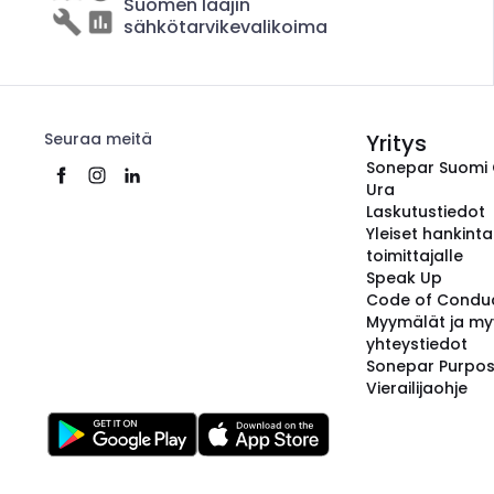
Suomen laajin
sähkötarvikevalikoima
Seuraa meitä
Yritys
Sonepar Suomi
Ura
Laskutustiedot
Yleiset hankint
toimittajalle
Speak Up
Code of Condu
Myymälät ja my
yhteystiedot
Sonepar Purpo
Vierailijaohje