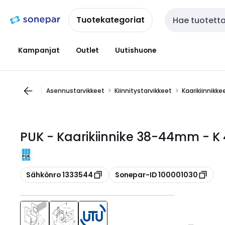
Siirry
Siirry
navigointiin
sisältöön
Tuotekategoriat
Haku
Kampanjat
Outlet
Uutishuone
Asennustarvikkeet
Kiinnitystarvikkeet
Kaarikiinnikke
PUK - Kaarikiinnike 38-44mm - K
Kopioi
Kopioi
Sähkönro 1333544
Sonepar-ID 100001030