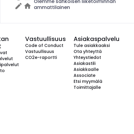
Olemme sähköisen liiketoiminnan
ammattilainen
kan
Vastuullisuus
Asiakaspalvelu
t
Code of Conduct
Tule asiakkaaksi
Vastuullisuus
Ota yhteyttä
avat
CO2e-raportti
Yhteystiedot
lvelut
Asiakastili
ipalvelut
Asiakkaalle
to
Associate
Etsi myymälä
Toimittajalle