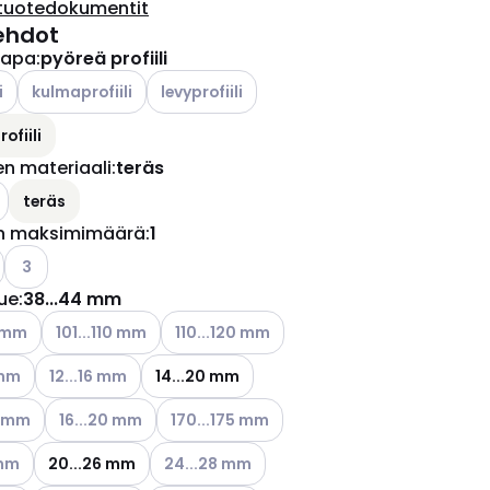
tuotedokumentit
ehdot
tapa
:
pyöreä profiili
ettävissä olevat vaihtoehdot
Katso käytettävissä olevat vaihtoehdot
Katso käytettävissä olevat vaihtoehdot
i
kulmaprofiili
levyprofiili
ofiili
en materiaali
:
teräs
ettävissä olevat vaihtoehdot
teräs
n maksimimäärä
:
1
o käytettävissä olevat vaihtoehdot
Katso käytettävissä olevat vaihtoehdot
3
lue
:
38...44 mm
ettävissä olevat vaihtoehdot
Katso käytettävissä olevat vaihtoehdot
Katso käytettävissä olevat vaihtoehdot
0 mm
101...110 mm
110...120 mm
ettävissä olevat vaihtoehdot
Katso käytettävissä olevat vaihtoehdot
 mm
12...16 mm
14...20 mm
ettävissä olevat vaihtoehdot
Katso käytettävissä olevat vaihtoehdot
Katso käytettävissä olevat vaihtoehdot
0 mm
16...20 mm
170...175 mm
ettävissä olevat vaihtoehdot
Katso käytettävissä olevat vaihtoehdot
 mm
20...26 mm
24...28 mm