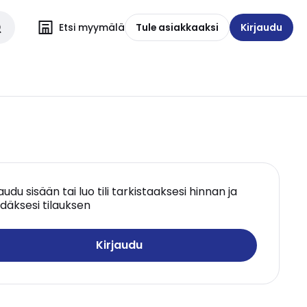
Etsi myymälä
Tule asiakkaaksi
Kirjaudu
jaudu sisään tai luo tili tarkistaaksesi hinnan ja
däksesi tilauksen
Kirjaudu