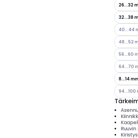
26...32
32...38
Katso käyt
40...44
Katso käyt
48...52
Katso käyt
56...60
Katso käyt
64...70
8...14 m
Katso käyt
94...10
Tärkei
Asenn
Kiinnik
Kaapel
Ruuvin 
Kiristy