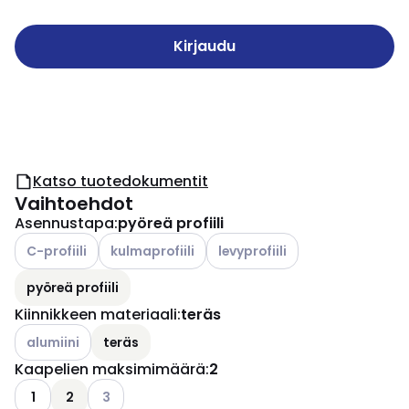
Kirjaudu
Katso tuotedokumentit
Vaihtoehdot
Asennustapa
:
pyöreä profiili
Katso käytettävissä olevat vaihtoehdot
Katso käytettävissä olevat vaihtoehdot
Katso käytettävissä olevat vai
C-profiili
kulmaprofiili
levyprofiili
pyöreä profiili
Kiinnikkeen materiaali
:
teräs
Katso käytettävissä olevat vaihtoehdot
alumiini
teräs
Kaapelien maksimimäärä
:
2
Katso käytettävissä olevat vaihtoehdot
1
2
3