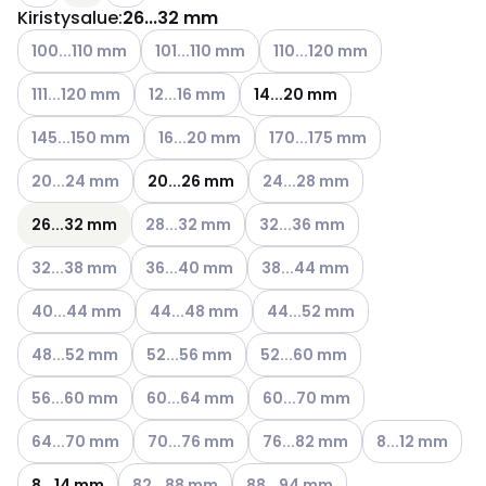
Kiristysalue
:
26...32 mm
Katso käytettävissä olevat vaihtoehdot
Katso käytettävissä olevat vaihtoehdot
Katso käytettävissä olevat v
100...110 mm
101...110 mm
110...120 mm
Katso käytettävissä olevat vaihtoehdot
Katso käytettävissä olevat vaihtoehdot
111...120 mm
12...16 mm
14...20 mm
Katso käytettävissä olevat vaihtoehdot
Katso käytettävissä olevat vaihtoehdot
Katso käytettävissä olevat va
145...150 mm
16...20 mm
170...175 mm
Katso käytettävissä olevat vaihtoehdot
Katso käytettävissä olevat vai
20...24 mm
20...26 mm
24...28 mm
Katso käytettävissä olevat vaihtoehdot
Katso käytettävissä olevat vai
26...32 mm
28...32 mm
32...36 mm
Katso käytettävissä olevat vaihtoehdot
Katso käytettävissä olevat vaihtoehdot
Katso käytettävissä olevat vai
32...38 mm
36...40 mm
38...44 mm
Katso käytettävissä olevat vaihtoehdot
Katso käytettävissä olevat vaihtoehdot
Katso käytettävissä olevat va
40...44 mm
44...48 mm
44...52 mm
Katso käytettävissä olevat vaihtoehdot
Katso käytettävissä olevat vaihtoehdot
Katso käytettävissä olevat vai
48...52 mm
52...56 mm
52...60 mm
Katso käytettävissä olevat vaihtoehdot
Katso käytettävissä olevat vaihtoehdot
Katso käytettävissä olevat vai
56...60 mm
60...64 mm
60...70 mm
Katso käytettävissä olevat vaihtoehdot
Katso käytettävissä olevat vaihtoehdot
Katso käytettävissä olevat vai
Katso käytettäv
64...70 mm
70...76 mm
76...82 mm
8...12 mm
Katso käytettävissä olevat vaihtoehdot
Katso käytettävissä olevat vaiht
8...14 mm
82...88 mm
88...94 mm