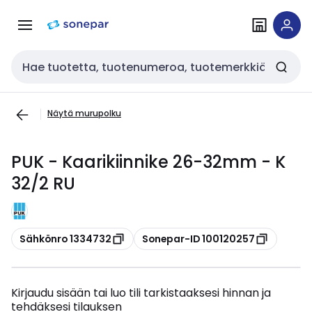
Siirry
Siirry
navigointiin
sisältöön
Haku
Näytä murupolku
PUK - Kaarikiinnike 26-32mm - K
32/2 RU
Kopioi
Kopioi
Sähkönro 1334732
Sonepar-ID 100120257
Kirjaudu sisään tai luo tili tarkistaaksesi hinnan ja
tehdäksesi tilauksen