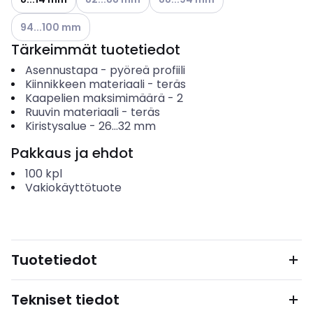
Katso käytettävissä olevat vaihtoehdot
94...100 mm
Tärkeimmät tuotetiedot
Asennustapa
-
pyöreä profiili
Kiinnikkeen materiaali
-
teräs
Kaapelien maksimimäärä
-
2
Ruuvin materiaali
-
teräs
Kiristysalue
-
26...32
mm
Pakkaus ja ehdot
100
kpl
Vakiokäyttötuote
Tuotetiedot
Tekniset tiedot