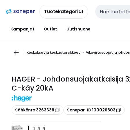
Siirry
Siirry
navigointiin
sisältöön
Tuotekategoriat
Haku
Kampanjat
Outlet
Uutishuone
Keskukset ja keskustarvikkeet
Vikavirtasuojat ja johdo
HAGER - Johdonsuojakatkaisija 
C-käy 20kA
Kopioi
Kopioi
Sähkönro 3263638
Sonepar-ID 100026803