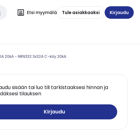
Etsi myymälä
Tule asiakkaaksi
Kirjaudu
0A 20kA - NRN332 3x32A C-käy 20kA
jaudu sisään tai luo tili tarkistaaksesi hinnan ja
däksesi tilauksen
Kirjaudu