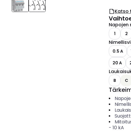
Katso 
Vaihto
Napojen 
1
2
Nimellisv
0.5 A
20 A
Laukaisu
B
C
Tärkei
Napoje
Nimelli
Laukai
Suojat
Mitoitu
-
10
kA