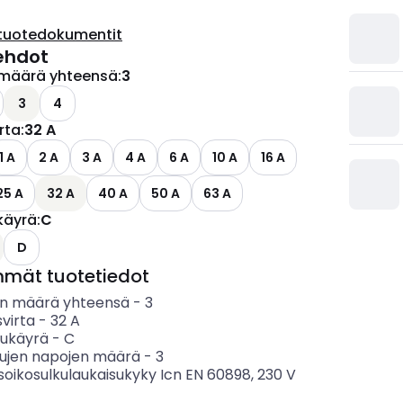
tuotedokumentit
ehdot
määrä yhteensä
:
3
3
4
irta
:
32 A
1 A
2 A
3 A
4 A
6 A
10 A
16 A
25 A
32 A
40 A
50 A
63 A
käyrä
:
C
D
mmät tuotetiedot
n määrä yhteensä
-
3
svirta
-
32
A
sukäyrä
-
C
tujen napojen määrä
-
3
soikosulkulaukaisukyky Icn EN 60898, 230 V