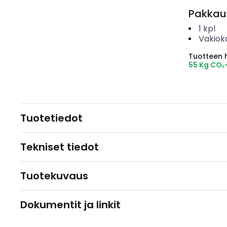
Pakkau
1
kpl
Vakiok
Tuotteen hi
55 Kg CO₂
Tuotetiedot
Tekniset tiedot
Tuotekuvaus
Dokumentit ja linkit