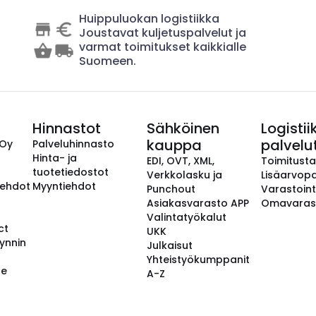
Huippuluokan logistiikka
Joustavat kuljetuspalvelut ja
varmat toimitukset kaikkialle
Suomeen.
Hinnastot
Sähköinen
Logistii
kauppa
palvelu
 Oy
Palveluhinnasto
Hinta- ja
EDI, OVT, XML,
Toimitust
tuotetiedostot
Verkkolasku ja
Lisäarvopa
aehdot
Myyntiehdot
Punchout
Varastoint
Asiakasvarasto APP
Omavaras
Valintatyökalut
ct
UKK
ynnin
Julkaisut
Yhteistyökumppanit
se
A-Z