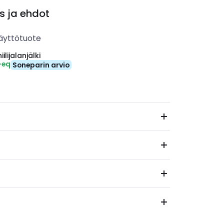
s ja ehdot
äyttötuote
ilijalanjälki
-eq
Soneparin arvio