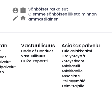
Sähköiset ratkaisut
Olemme sähköisen liiketoiminnan
ammattilainen
kan
Vastuullisuus
Asiakaspalvelu
t
Code of Conduct
Tule asiakkaaksi
Vastuullisuus
Ota yhteyttä
avat
CO2e-raportti
Yhteystiedot
lvelut
Asiakastili
ipalvelut
Asiakkaalle
to
Associate
Etsi myymälä
Toimittajalle