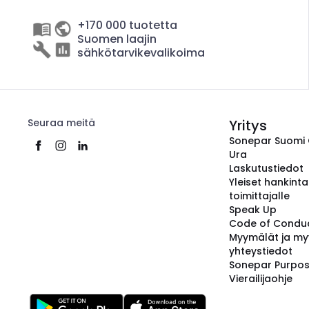
+170 000 tuotetta
Suomen laajin
sähkötarvikevalikoima
Seuraa meitä
Yritys
Sonepar Suomi
Ura
Laskutustiedot
Yleiset hankint
toimittajalle
Speak Up
Code of Condu
Myymälät ja my
yhteystiedot
Sonepar Purpo
Vierailijaohje