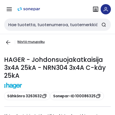
Siirry
Siirry
navigointiin
sisältöön
Haku
Näytä murupolku
HAGER - Johdonsuojakatkaisija
3x4A 25kA - NRN304 3x4A C-käy
25kA
Kopioi
Kopioi
Sähkönro 3263632
Sonepar-ID 100086325