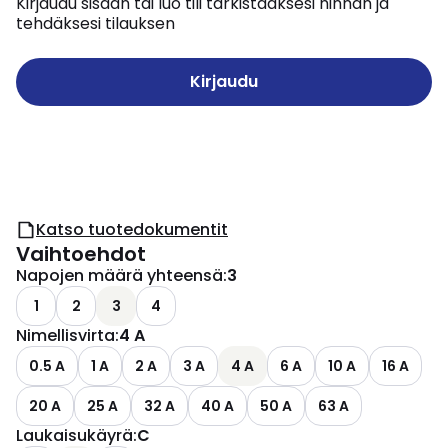
Kirjaudu sisään tai luo tili tarkistaaksesi hinnan ja
tehdäksesi tilauksen
Kirjaudu
Katso tuotedokumentit
Vaihtoehdot
Napojen määrä yhteensä
:
3
1
2
3
4
Nimellisvirta
:
4 A
0.5 A
1 A
2 A
3 A
4 A
6 A
10 A
16 A
20 A
25 A
32 A
40 A
50 A
63 A
Laukaisukäyrä
:
C