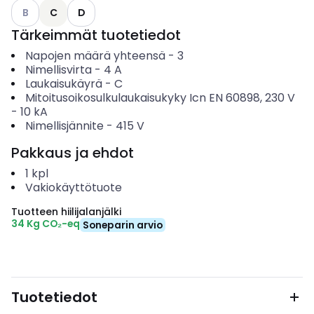
Katso käytettävissä olevat vaihtoehdot
B
C
D
Tärkeimmät tuotetiedot
Napojen määrä yhteensä
-
3
Nimellisvirta
-
4
A
Laukaisukäyrä
-
C
Mitoitusoikosulkulaukaisukyky Icn EN 60898, 230 V
-
10
kA
Nimellisjännite
-
415
V
Pakkaus ja ehdot
1
kpl
Vakiokäyttötuote
Tuotteen hiilijalanjälki
34 Kg CO₂-eq
Soneparin arvio
Tuotetiedot