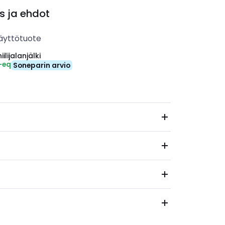
s ja ehdot
äyttötuote
ilijalanjälki
-eq
Soneparin arvio