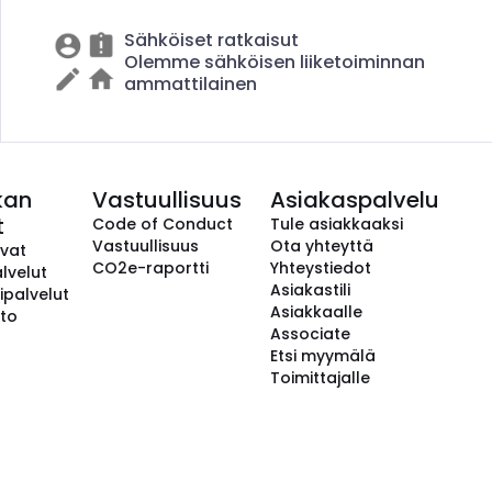
Sähköiset ratkaisut
Olemme sähköisen liiketoiminnan
ammattilainen
kan
Vastuullisuus
Asiakaspalvelu
t
Code of Conduct
Tule asiakkaaksi
Vastuullisuus
Ota yhteyttä
avat
CO2e-raportti
Yhteystiedot
lvelut
Asiakastili
ipalvelut
Asiakkaalle
to
Associate
Etsi myymälä
Toimittajalle