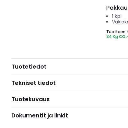
Pakkau
1
kpl
Vakiok
Tuotteen hi
34 Kg CO₂
Tuotetiedot
Tekniset tiedot
Tuotekuvaus
Dokumentit ja linkit