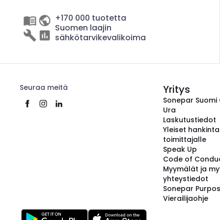
+170 000 tuotetta
Suomen laajin
sähkötarvikevalikoima
Seuraa meitä
Yritys
Sonepar Suomi
Ura
Laskutustiedot
Yleiset hankint
toimittajalle
Speak Up
Code of Condu
Myymälät ja my
yhteystiedot
Sonepar Purpo
Vierailijaohje