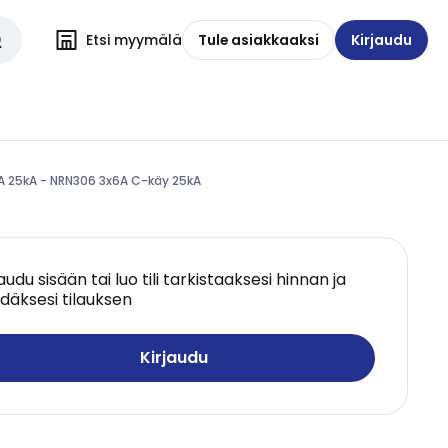
Etsi myymälä
Tule asiakkaaksi
Kirjaudu
A 25kA - NRN306 3x6A C-käy 25kA
jaudu sisään tai luo tili tarkistaaksesi hinnan ja
däksesi tilauksen
Kirjaudu