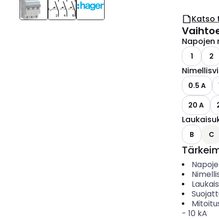
Katso 
Vaihto
Napojen 
1
2
Nimellisv
0.5 A
20 A
Laukaisu
B
C
Tärkei
Napoje
Nimelli
Laukai
Suojat
Mitoitu
-
10
kA