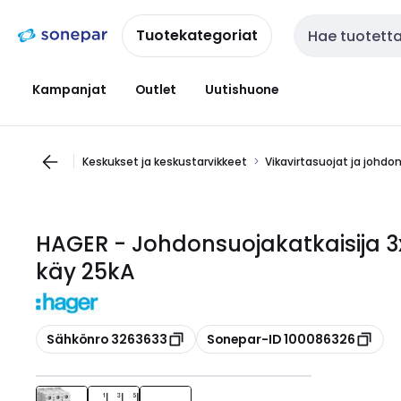
Siirry
Siirry
navigointiin
sisältöön
Tuotekategoriat
Haku
Kampanjat
Outlet
Uutishuone
Keskukset ja keskustarvikkeet
Vikavirtasuojat ja johdo
HAGER - Johdonsuojakatkaisija 
käy 25kA
Kopioi
Kopioi
Sähkönro 3263633
Sonepar-ID 100086326