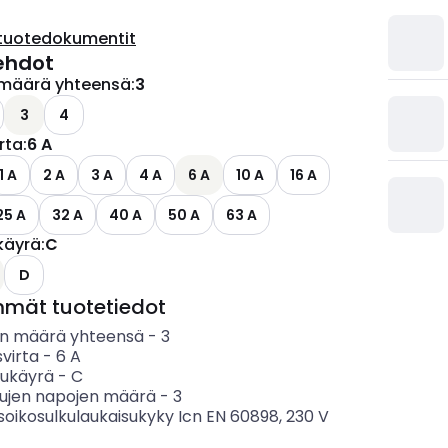
tuotedokumentit
ehdot
määrä yhteensä
:
3
3
4
irta
:
6 A
1 A
2 A
3 A
4 A
6 A
10 A
16 A
25 A
32 A
40 A
50 A
63 A
käyrä
:
C
D
mmät tuotetiedot
n määrä yhteensä
-
3
svirta
-
6
A
sukäyrä
-
C
tujen napojen määrä
-
3
soikosulkulaukaisukyky Icn EN 60898, 230 V