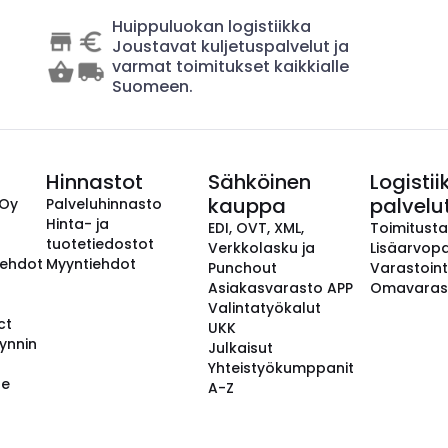
Huippuluokan logistiikka
Joustavat kuljetuspalvelut ja
varmat toimitukset kaikkialle
Suomeen.
Hinnastot
Sähköinen
Logistii
kauppa
palvelu
 Oy
Palveluhinnasto
Hinta- ja
EDI, OVT, XML,
Toimitust
tuotetiedostot
Verkkolasku ja
Lisäarvopa
aehdot
Myyntiehdot
Punchout
Varastoint
Asiakasvarasto APP
Omavaras
Valintatyökalut
ct
UKK
ynnin
Julkaisut
Yhteistyökumppanit
se
A-Z