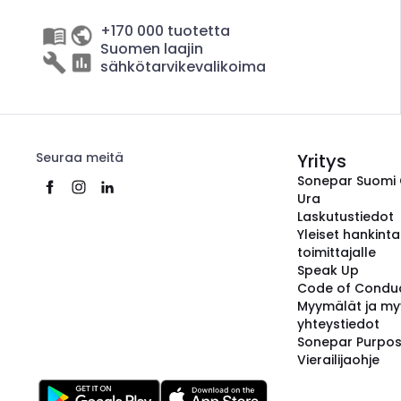
+170 000 tuotetta
Suomen laajin
sähkötarvikevalikoima
Seuraa meitä
Yritys
Sonepar Suomi
Ura
Laskutustiedot
Yleiset hankint
toimittajalle
Speak Up
Code of Condu
Myymälät ja my
yhteystiedot
Sonepar Purpo
Vierailijaohje