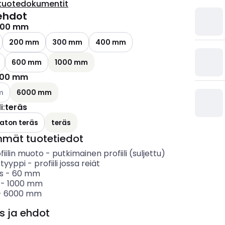
tuotedokumentit
ehdot
000 mm
200 mm
300 mm
400 mm
600 mm
1000 mm
00 mm
ettävissä olevat vaihtoehdot
m
6000 mm
i
:
teräs
aton teräs
teräs
mmät tuotetiedot
fiilin muoto
-
putkimainen profiili (suljettu)
 tyyppi
-
profiili jossa reiät
s
-
60
mm
-
1000
mm
-
6000
mm
s ja ehdot