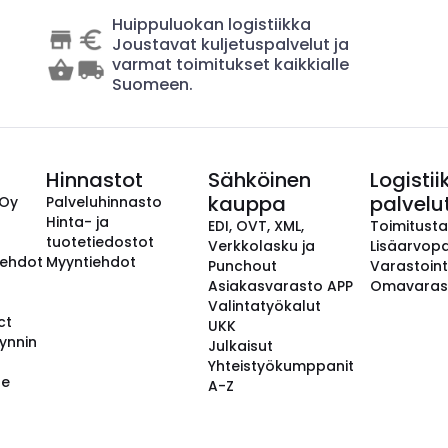
Huippuluokan logistiikka
Joustavat kuljetuspalvelut ja
varmat toimitukset kaikkialle
Suomeen.
Hinnastot
Sähköinen
Logistii
kauppa
palvelu
 Oy
Palveluhinnasto
Hinta- ja
EDI, OVT, XML,
Toimitust
tuotetiedostot
Verkkolasku ja
Lisäarvopa
aehdot
Myyntiehdot
Punchout
Varastoint
Asiakasvarasto APP
Omavaras
Valintatyökalut
ct
UKK
ynnin
Julkaisut
Yhteistyökumppanit
se
A-Z