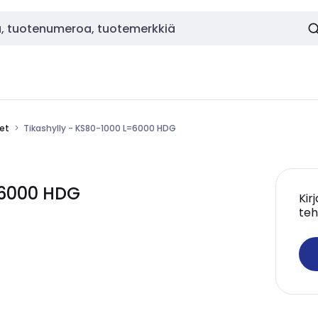
eet
Tikashylly - KS80-1000 L=6000 HDG
=6000 HDG
Kir
teh