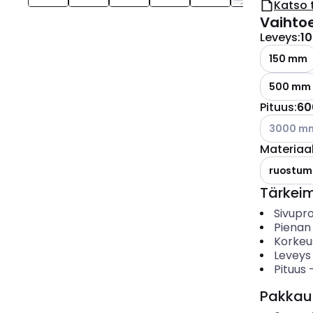
Katso 
Vaihto
Leveys
:
1
150 mm
500 mm
Pituus
:
60
Katso käyt
3000 m
Materiaal
ruostum
Tärkei
Sivupro
Pienan
Korkeu
Leveys
Pituus
Pakkau