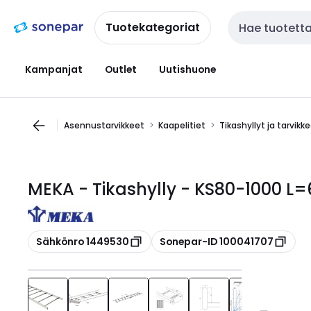
Siirry
Siirry
navigointiin
sisältöön
Tuotekategoriat
Haku
Kampanjat
Outlet
Uutishuone
Asennustarvikkeet
Kaapelitiet
Tikashyllyt ja tarvikk
MEKA - Tikashylly - KS80-1000 L
Kopioi
Kopioi
Sähkönro 1449530
Sonepar-ID 100041707