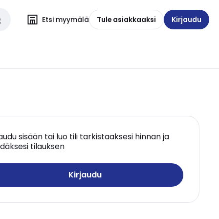
Etsi myymälä
Tule asiakkaaksi
Kirjaudu
jaudu sisään tai luo tili tarkistaaksesi hinnan ja
däksesi tilauksen
Kirjaudu