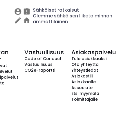
Sähköiset ratkaisut
Olemme sähköisen liiketoiminnan
ammattilainen
kan
Vastuullisuus
Asiakaspalvelu
t
Code of Conduct
Tule asiakkaaksi
Vastuullisuus
Ota yhteyttä
avat
CO2e-raportti
Yhteystiedot
lvelut
Asiakastili
ipalvelut
Asiakkaalle
to
Associate
Etsi myymälä
Toimittajalle