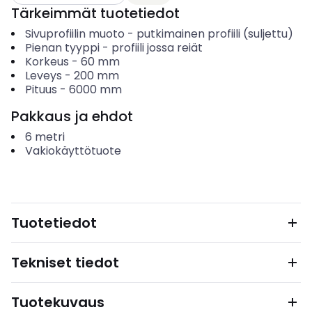
Tärkeimmät tuotetiedot
Sivuprofiilin muoto
-
putkimainen profiili (suljettu)
Pienan tyyppi
-
profiili jossa reiät
Korkeus
-
60
mm
Leveys
-
200
mm
Pituus
-
6000
mm
Pakkaus ja ehdot
6
metri
Vakiokäyttötuote
Tuotetiedot
Tekniset tiedot
Tuotekuvaus