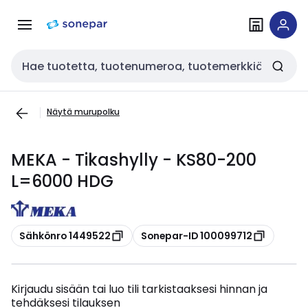
Siirry
Siirry
navigointiin
sisältöön
Haku
Näytä murupolku
MEKA - Tikashylly - KS80-200
L=6000 HDG
Kopioi
Kopioi
Sähkönro 1449522
Sonepar-ID 100099712
Kirjaudu sisään tai luo tili tarkistaaksesi hinnan ja
tehdäksesi tilauksen