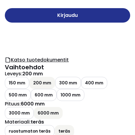
Kirjaudu
Katso tuotedokumentit
Vaihtoehdot
Leveys
:
200 mm
150 mm
200 mm
300 mm
400 mm
500 mm
600 mm
1000 mm
Pituus
:
6000 mm
3000 mm
6000 mm
Materiaali
:
teräs
ruostumaton teräs
teräs