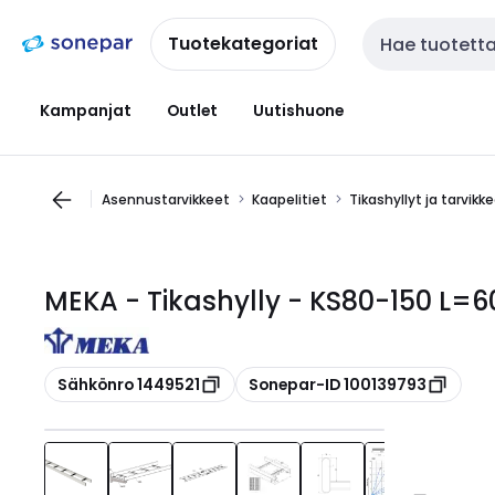
Siirry
Siirry
navigointiin
sisältöön
Tuotekategoriat
Haku
Kampanjat
Outlet
Uutishuone
Asennustarvikkeet
Kaapelitiet
Tikashyllyt ja tarvikk
MEKA - Tikashylly - KS80-150 L=
Kopioi
Kopioi
Sähkönro 1449521
Sonepar-ID 100139793