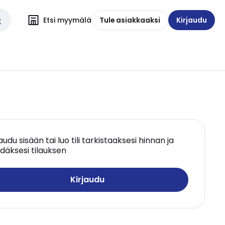
Etsi myymälä
Tule asiakkaaksi
Kirjaudu
jaudu sisään tai luo tili tarkistaaksesi hinnan ja
däksesi tilauksen
Kirjaudu