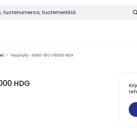
eet
Tikashylly - KS80-150 L=6000 HDG
6000 HDG
Kir
teh