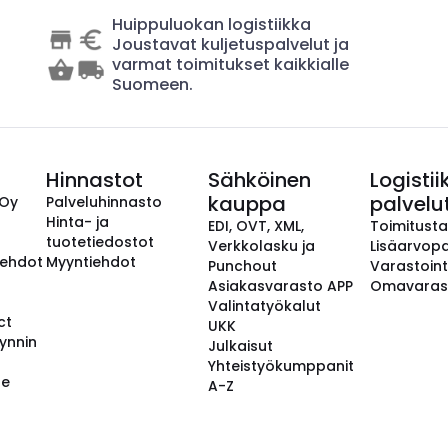
Huippuluokan logistiikka
Joustavat kuljetuspalvelut ja
varmat toimitukset kaikkialle
Suomeen.
Hinnastot
Sähköinen
Logistii
kauppa
palvelu
 Oy
Palveluhinnasto
Hinta- ja
EDI, OVT, XML,
Toimitust
tuotetiedostot
Verkkolasku ja
Lisäarvopa
aehdot
Myyntiehdot
Punchout
Varastoint
Asiakasvarasto APP
Omavaras
Valintatyökalut
ct
UKK
ynnin
Julkaisut
Yhteistyökumppanit
se
A-Z