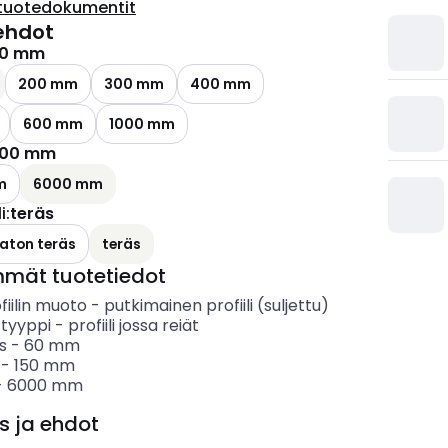
tuotedokumentit
ehdot
50 mm
200 mm
300 mm
400 mm
600 mm
1000 mm
00 mm
m
6000 mm
i
:
teräs
aton teräs
teräs
mmät tuotetiedot
fiilin muoto
-
putkimainen profiili (suljettu)
 tyyppi
-
profiili jossa reiät
s
-
60
mm
-
150
mm
-
6000
mm
s ja ehdot