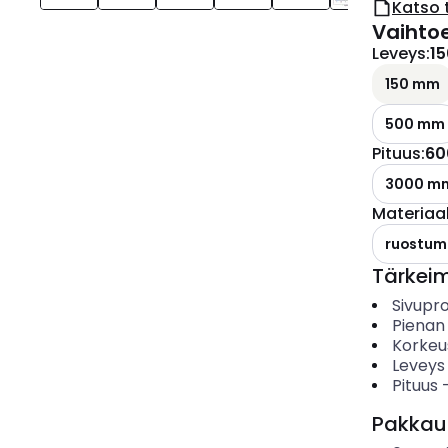
Katso 
Vaihto
Leveys
:
1
150 mm
500 mm
Pituus
:
60
3000 m
Materiaal
ruostum
Tärkei
Sivupro
Pienan
Korkeu
Leveys
Pituus
Pakkau