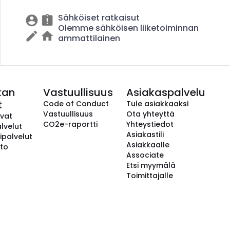
Sähköiset ratkaisut
Olemme sähköisen liiketoiminnan
ammattilainen
kan
Vastuullisuus
Asiakaspalvelu
t
Code of Conduct
Tule asiakkaaksi
Vastuullisuus
Ota yhteyttä
avat
CO2e-raportti
Yhteystiedot
lvelut
Asiakastili
ipalvelut
Asiakkaalle
to
Associate
Etsi myymälä
Toimittajalle