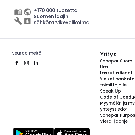
+170 000 tuotetta
Suomen laajin
sähkötarvikevalikoima
Seuraa meitä
Yritys
Sonepar Suomi
Ura
Laskutustiedot
Yleiset hankint
toimittajalle
Speak Up
Code of Condu
Myymälät ja my
yhteystiedot
Sonepar Purpo
Vierailijaohje