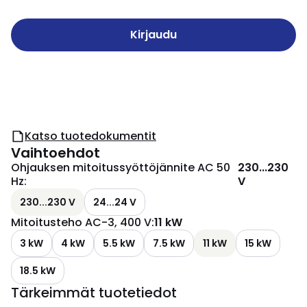
Kirjaudu
Katso tuotedokumentit
Vaihtoehdot
Ohjauksen mitoitussyöttöjännite AC 50
230...230
Hz
:
V
230...230 V
24...24 V
Mitoitusteho AC-3, 400 V
:
11 kW
3 kW
4 kW
5.5 kW
7.5 kW
11 kW
15 kW
18.5 kW
Tärkeimmät tuotetiedot