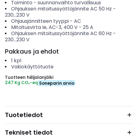
Toiminto
-
suunnanvaihto turvallisuus
Ohjauksen mitoitussyöttöjännite AC 50 Hz
-
230...230
V
Ohjausjännitteen tyyppi
-
AC
Mitoitusvirta Ie, AC-3, 400 V
-
25
A
Ohjauksen mitoitussyöttöjännite AC 60 Hz
-
230...230
V
Pakkaus ja ehdot
1
kpl
Vakiokäyttötuote
Tuotteen hiilijalanjälki
247 Kg CO₂-eq
Soneparin arvio
Tuotetiedot
Tekniset tiedot