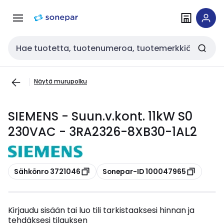
Siirry
Siirry
navigointiin
sisältöön
Haku
Näytä murupolku
SIEMENS - Suun.v.kont. 11kW S0
230VAC - 3RA2326-8XB30-1AL2
Kopioi
Kopioi
Sähkönro 3721046
Sonepar-ID 100047965
Kirjaudu sisään tai luo tili tarkistaaksesi hinnan ja
tehdäksesi tilauksen