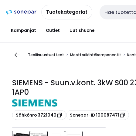
Siirry
Siirry
navigointiin
sisältöön
Tuotekategoriat
Haku
Kampanjat
Outlet
Uutishuone
Teollisuustuotteet
Moottorilähtökomponentit
Kont
SIEMENS - Suun.v.kont. 3kW S00 
1AP0
Kopioi
Kopioi
Sähkönro 3721040
Sonepar-ID 100087471