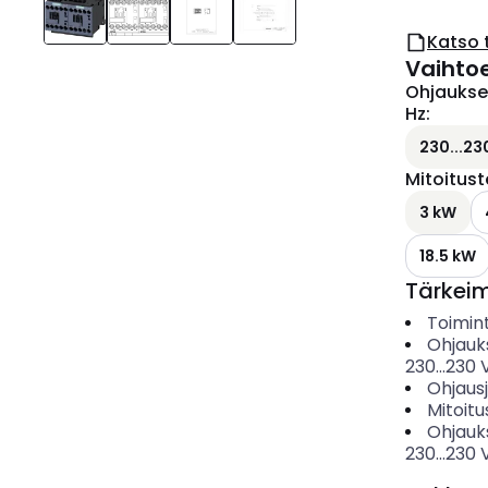
Katso 
Vaihto
Ohjaukse
Hz
:
230...23
Mitoitus
3 kW
18.5 kW
Tärkei
Toimin
Ohjauk
230...230
Ohjaus
Mitoitu
Ohjauk
230...230