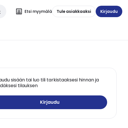
Etsi myymälä
Tule asiakkaaksi
Kirjaudu
jaudu sisään tai luo tili tarkistaaksesi hinnan ja
däksesi tilauksen
Kirjaudu