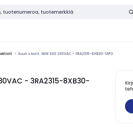
aktorit
Suun.v.kont. 3kW S00 230VAC - 3RA2315-8XB30-1AP0
230VAC - 3RA2315-8XB30-
Kir
teh