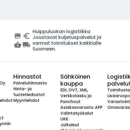
Huippuluokan logistiikka
Joustavat kuljetuspalvelut ja
varmat toimitukset kaikkialle
Suomeen.
Hinnastot
Sähköinen
Logistii
kauppa
palvelu
 Oy
Palveluhinnasto
Hinta- ja
EDI, OVT, XML,
Toimitust
tuotetiedostot
Verkkolasku ja
Lisäarvopa
aehdot
Myyntiehdot
Punchout
Varastoint
Asiakasvarasto APP
Omavaras
Valintatyökalut
ct
UKK
ynnin
Julkaisut