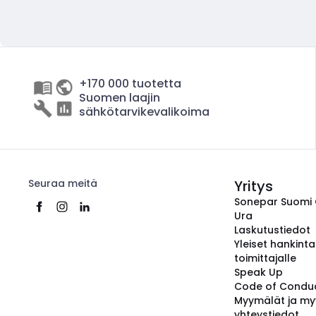
+170 000 tuotetta
Suomen laajin
sähkötarvikevalikoima
Seuraa meitä
Yritys
Sonepar Suomi
Ura
Laskutustiedot
Yleiset hankint
toimittajalle
Speak Up
Code of Condu
Myymälät ja my
yhteystiedot