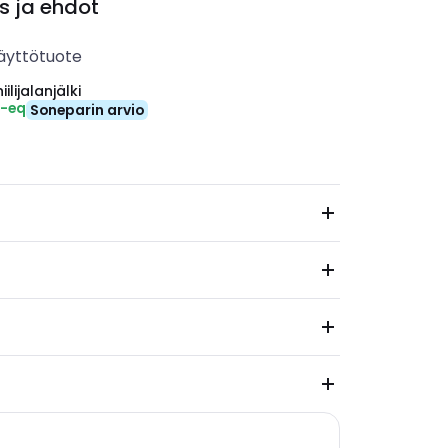
s ja ehdot
äyttötuote
ilijalanjälki
₂-eq
Soneparin arvio