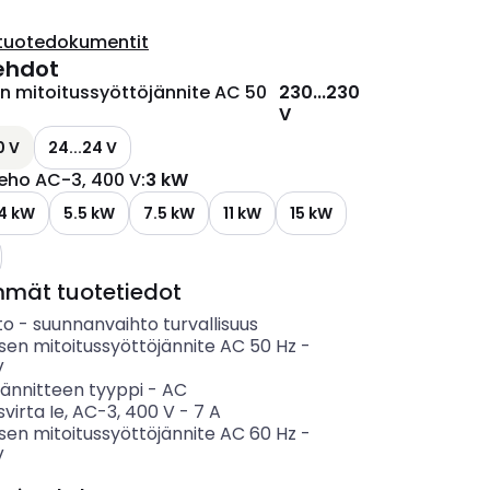
tuotedokumentit
ehdot
n mitoitussyöttöjännite AC 50
230...230
V
0 V
24...24 V
teho AC-3, 400 V
:
3 kW
4 kW
5.5 kW
7.5 kW
11 kW
15 kW
mmät tuotetiedot
to
-
suunnanvaihto turvallisuus
sen mitoitussyöttöjännite AC 50 Hz
-
V
jännitteen tyyppi
-
AC
svirta Ie, AC-3, 400 V
-
7
A
sen mitoitussyöttöjännite AC 60 Hz
-
V