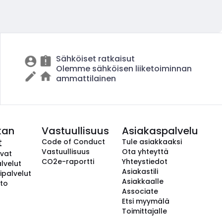
Sähköiset ratkaisut
Olemme sähköisen liiketoiminnan
ammattilainen
kan
Vastuullisuus
Asiakaspalvelu
t
Code of Conduct
Tule asiakkaaksi
Vastuullisuus
Ota yhteyttä
avat
CO2e-raportti
Yhteystiedot
lvelut
Asiakastili
ipalvelut
Asiakkaalle
to
Associate
Etsi myymälä
Toimittajalle