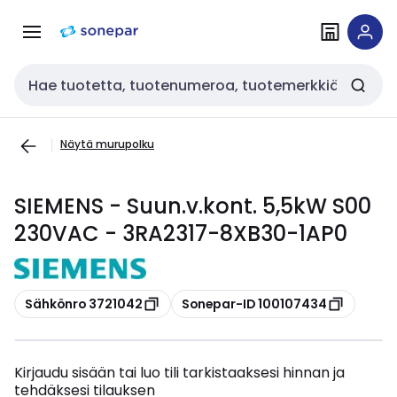
Siirry
Siirry
navigointiin
sisältöön
Haku
Näytä murupolku
SIEMENS - Suun.v.kont. 5,5kW S00
230VAC - 3RA2317-8XB30-1AP0
Kopioi
Kopioi
Sähkönro 3721042
Sonepar-ID 100107434
Kirjaudu sisään tai luo tili tarkistaaksesi hinnan ja
tehdäksesi tilauksen