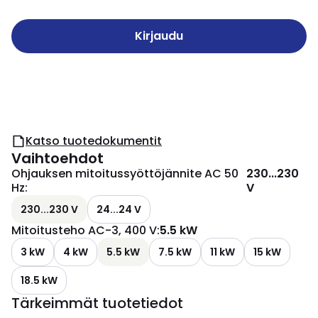
Kirjaudu
Katso tuotedokumentit
Vaihtoehdot
Ohjauksen mitoitussyöttöjännite AC 50
230...230
Hz
:
V
230...230 V
24...24 V
Mitoitusteho AC-3, 400 V
:
5.5 kW
3 kW
4 kW
5.5 kW
7.5 kW
11 kW
15 kW
18.5 kW
Tärkeimmät tuotetiedot