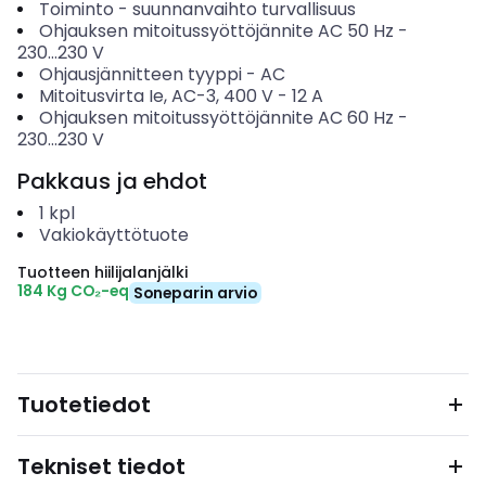
Toiminto
-
suunnanvaihto turvallisuus
Ohjauksen mitoitussyöttöjännite AC 50 Hz
-
230...230
V
Ohjausjännitteen tyyppi
-
AC
Mitoitusvirta Ie, AC-3, 400 V
-
12
A
Ohjauksen mitoitussyöttöjännite AC 60 Hz
-
230...230
V
Pakkaus ja ehdot
1
kpl
Vakiokäyttötuote
Tuotteen hiilijalanjälki
184 Kg CO₂-eq
Soneparin arvio
Tuotetiedot
Tekniset tiedot