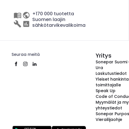
+170 000 tuotetta
Suomen laajin
sähkötarvikevalikoima
Seuraa meitä
Yritys
Sonepar Suomi
Ura
Laskutustiedot
Yleiset hankint
toimittajalle
Speak Up
Code of Condu
Myymälät ja my
yhteystiedot
Sonepar Purpo
Vierailijaohje