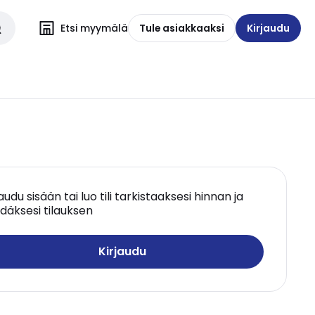
Etsi myymälä
Tule asiakkaaksi
Kirjaudu
jaudu sisään tai luo tili tarkistaaksesi hinnan ja
däksesi tilauksen
Kirjaudu