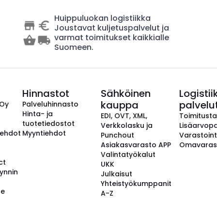
Huippuluokan logistiikka
Joustavat kuljetuspalvelut ja
varmat toimitukset kaikkialle
Suomeen.
Hinnastot
Sähköinen
Logistii
kauppa
palvelu
 Oy
Palveluhinnasto
Hinta- ja
EDI, OVT, XML,
Toimitust
tuotetiedostot
Verkkolasku ja
Lisäarvopa
aehdot
Myyntiehdot
Punchout
Varastoint
Asiakasvarasto APP
Omavaras
Valintatyökalut
ct
UKK
ynnin
Julkaisut
Yhteistyökumppanit
se
A-Z