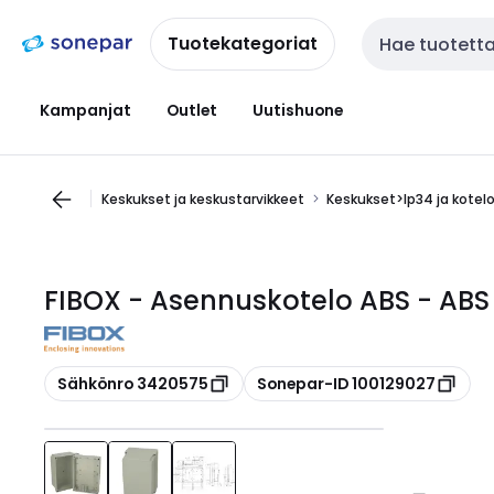
Siirry
Siirry
navigointiin
sisältöön
Tuotekategoriat
Haku
Kampanjat
Outlet
Uutishuone
Keskukset ja keskustarvikkeet
Keskukset>Ip34 ja kotel
FIBOX - Asennuskotelo ABS - ABS
Kopioi
Kopioi
Sähkönro 3420575
Sonepar-ID 100129027