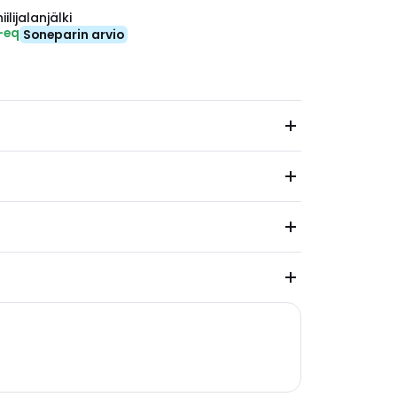
ilijalanjälki
-eq
Soneparin arvio