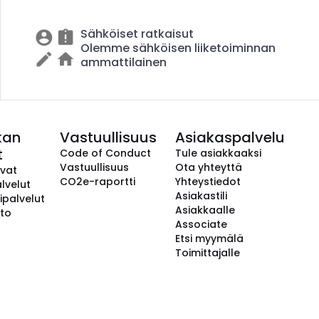
Sähköiset ratkaisut
Olemme sähköisen liiketoiminnan
ammattilainen
kan
Vastuullisuus
Asiakaspalvelu
t
Code of Conduct
Tule asiakkaaksi
Vastuullisuus
Ota yhteyttä
avat
CO2e-raportti
Yhteystiedot
lvelut
Asiakastili
ipalvelut
Asiakkaalle
to
Associate
Etsi myymälä
Toimittajalle