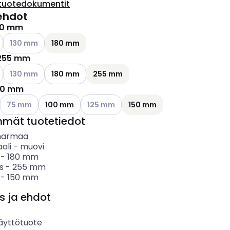
tuotedokumentit
ehdot
80 mm
ettävissä olevat vaihtoehdot
Katso käytettävissä olevat vaihtoehdot
130 mm
180 mm
255 mm
ettävissä olevat vaihtoehdot
Katso käytettävissä olevat vaihtoehdot
130 mm
180 mm
255 mm
50 mm
ettävissä olevat vaihtoehdot
Katso käytettävissä olevat vaihtoehdot
Katso käytettävissä olevat vaihtoehdot
75 mm
100 mm
125 mm
150 mm
mmät tuotetiedot
harmaa
ali
-
muovi
-
180
mm
s
-
255
mm
-
150
mm
s ja ehdot
äyttötuote