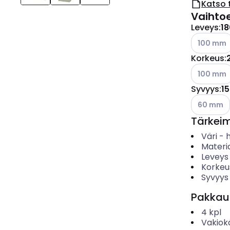
Katso 
Vaihto
Leveys
:
1
Katso käyt
100 mm
Korkeus
:
Katso käyt
100 mm
Syvyys
:
1
Katso käyt
60 mm
Tärkei
Väri
-
Materia
Leveys
Korkeu
Syvyys
Pakkau
4
kpl
Vakiok