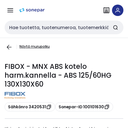
Siirry
Siirry
navigointiin
sisältöön
Haku
Näytä murupolku
FIBOX - MNX ABS kotelo
harm.kannella - ABS 125/60HG
130X130X60
Kopioi
Kopioi
Sähkönro 3420531
Sonepar-ID 100101630