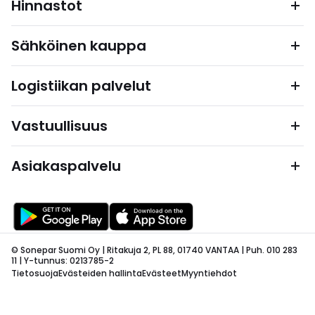
Hinnastot
Sähköinen kauppa
Logistiikan palvelut
Vastuullisuus
Asiakaspalvelu
© Sonepar Suomi Oy | Ritakuja 2, PL 88, 01740 VANTAA | Puh. 010 283
11 | Y-tunnus: 0213785-2
Tietosuoja
Evästeiden hallinta
Evästeet
Myyntiehdot