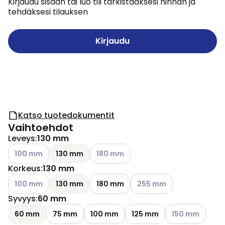
Kirjaudu sisään tai luo tili tarkistaaksesi hinnan ja
tehdäksesi tilauksen
Kirjaudu
Katso tuotedokumentit
Vaihtoehdot
Leveys
:
130 mm
Katso käytettävissä olevat vaihtoehdot
Katso käytettävissä olevat vaihtoehdo
100 mm
130 mm
180 mm
Korkeus
:
130 mm
Katso käytettävissä olevat vaihtoehdot
Katso käytettävissä oleva
100 mm
130 mm
180 mm
255 mm
Syvyys
:
60 mm
Katso käytettävi
60 mm
75 mm
100 mm
125 mm
150 mm