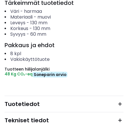
Tärkeimmät tuotetiedot
Väri
-
harmaa
Materiaali
-
muovi
Leveys
-
130
mm
Korkeus
-
130
mm
Syvyys
-
60
mm
Pakkaus ja ehdot
8
kpl
Vakiokäyttötuote
Tuotteen hiilijalanjälki
48 Kg CO₂-eq
Soneparin arvio
Tuotetiedot
Tekniset tiedot