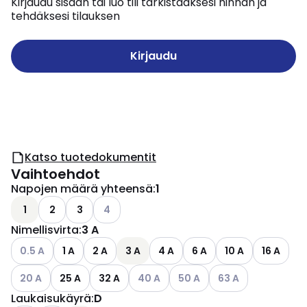
Kirjaudu sisään tai luo tili tarkistaaksesi hinnan ja
tehdäksesi tilauksen
Kirjaudu
Katso tuotedokumentit
Vaihtoehdot
Napojen määrä yhteensä
:
1
Katso käytettävissä olevat vaihtoehdot
1
2
3
4
Nimellisvirta
:
3 A
Katso käytettävissä olevat vaihtoehdot
0.5 A
1 A
2 A
3 A
4 A
6 A
10 A
16 A
Katso käytettävissä olevat vaihtoehdot
Katso käytettävissä olevat vaihtoeh
Katso käytettävissä olevat 
Katso käytettävissä
20 A
25 A
32 A
40 A
50 A
63 A
Laukaisukäyrä
:
D