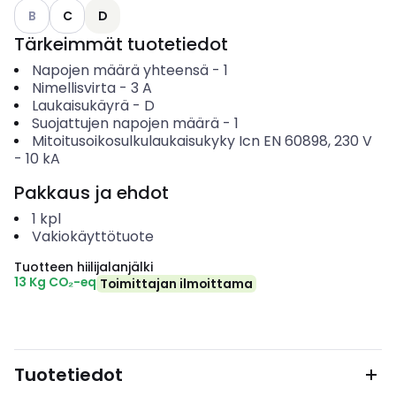
Katso käytettävissä olevat vaihtoehdot
B
C
D
Tärkeimmät tuotetiedot
Napojen määrä yhteensä
-
1
Nimellisvirta
-
3
A
Laukaisukäyrä
-
D
Suojattujen napojen määrä
-
1
Mitoitusoikosulkulaukaisukyky Icn EN 60898, 230 V
-
10
kA
Pakkaus ja ehdot
1
kpl
Vakiokäyttötuote
Tuotteen hiilijalanjälki
13 Kg CO₂-eq
Toimittajan ilmoittama
Tuotetiedot