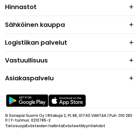
Hinnastot
Sähköinen kauppa
Logistiikan palvelut
Vastuullisuus
Asiakaspalvelu
© Sonepar Suomi Oy | Ritakuja 2, PL 88, 01740 VANTAA | Puh. 010 283
11 | Y-tunnus: 0213785-2
Tietosuoja
Evästeiden hallinta
Evästeet
Myyntiehdot