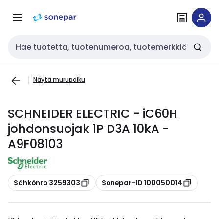
Siirry
Siirry
navigointiin
sisältöön
Haku
Näytä murupolku
SCHNEIDER ELECTRIC - iC60H
johdonsuojak 1P D3A 10kA -
A9F08103
Kopioi
Kopioi
Sähkönro 3259303
Sonepar-ID 100050014