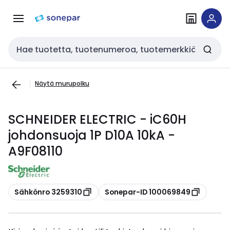
Siirry
Siirry
navigointiin
sisältöön
Haku
Näytä murupolku
SCHNEIDER ELECTRIC - iC60H
johdonsuoja 1P D10A 10kA -
A9F08110
Kopioi
Kopioi
Sähkönro 3259310
Sonepar-ID 100069849