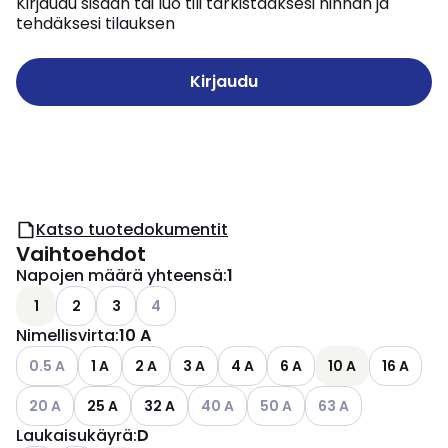
Kirjaudu sisään tai luo tili tarkistaaksesi hinnan ja
tehdäksesi tilauksen
Kirjaudu
Katso tuotedokumentit
Vaihtoehdot
Napojen määrä yhteensä
:
1
Katso käytettävissä olevat vaihtoehdot
1
2
3
4
Nimellisvirta
:
10 A
Katso käytettävissä olevat vaihtoehdot
0.5 A
1 A
2 A
3 A
4 A
6 A
10 A
16 A
Katso käytettävissä olevat vaihtoehdot
Katso käytettävissä olevat vaihtoeh
Katso käytettävissä olevat 
Katso käytettävissä
20 A
25 A
32 A
40 A
50 A
63 A
Laukaisukäyrä
:
D