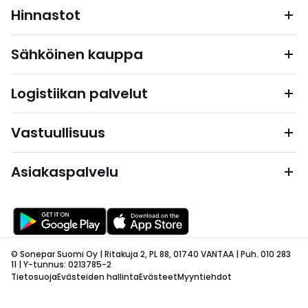
Hinnastot
Sähköinen kauppa
Logistiikan palvelut
Vastuullisuus
Asiakaspalvelu
© Sonepar Suomi Oy | Ritakuja 2, PL 88, 01740 VANTAA | Puh. 010 283
11 | Y-tunnus: 0213785-2
Tietosuoja
Evästeiden hallinta
Evästeet
Myyntiehdot