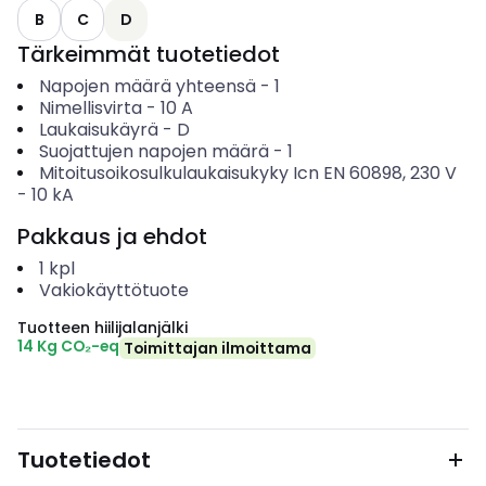
B
C
D
Tärkeimmät tuotetiedot
Napojen määrä yhteensä
-
1
Nimellisvirta
-
10
A
Laukaisukäyrä
-
D
Suojattujen napojen määrä
-
1
Mitoitusoikosulkulaukaisukyky Icn EN 60898, 230 V
-
10
kA
Pakkaus ja ehdot
1
kpl
Vakiokäyttötuote
Tuotteen hiilijalanjälki
14 Kg CO₂-eq
Toimittajan ilmoittama
Tuotetiedot