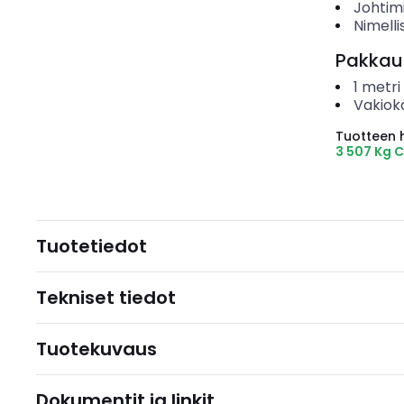
Johtim
Nimelli
Pakkau
1
metri
Vakiok
Tuotteen hi
3 507 Kg 
Tuotetiedot
Tekniset tiedot
Tuotekuvaus
Dokumentit ja linkit