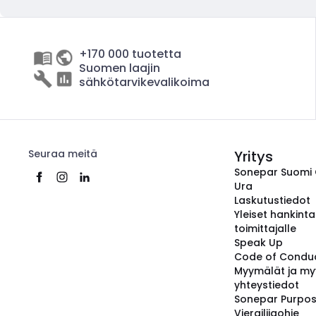
+170 000 tuotetta
Suomen laajin
sähkötarvikevalikoima
Seuraa meitä
Yritys
Sonepar Suomi
Ura
Laskutustiedot
Yleiset hankint
toimittajalle
Speak Up
Code of Condu
Myymälät ja my
yhteystiedot
Sonepar Purpo
Vierailijaohje