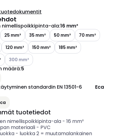
tuotedokumentit
ehdot
nimellispoikkipinta-ala
:
16 mm²
25 mm²
35 mm²
50 mm²
70 mm²
120 mm²
150 mm²
185 mm²
Katso käytettävissä olevat vaihtoehdot
²
300 mm²
n määrä
:
5
täytyminen standardin EN 13501-6
Eca
ettävissä olevat vaihtoehdot
Eca
mmät tuotetiedot
n nimellispoikkipinta-ala
-
16
mm²
ipan materiaali
-
PVC
luokka
-
luokka 2 = muutamalankainen