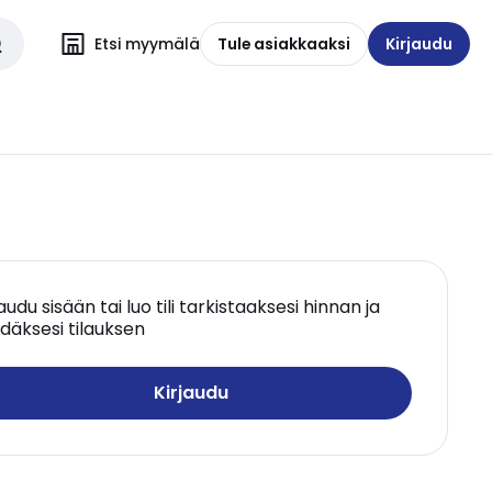
Etsi myymälä
Tule asiakkaaksi
Kirjaudu
jaudu sisään tai luo tili tarkistaaksesi hinnan ja
däksesi tilauksen
Kirjaudu