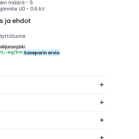
ien määrä
-
5
sjännite U0
-
0.6
kV
s ja ehdot
äyttötuote
ilijalanjälki
CO₂-eq/Km
Soneparin arvio