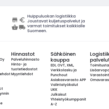
Huippuluokan logistiikka
Joustavat kuljetuspalvelut ja
varmat toimitukset kaikkialle
Suomeen.
Hinnastot
Sähköinen
Logistii
kauppa
palvelu
 Oy
Palveluhinnasto
Hinta- ja
EDI, OVT, XML,
Toimitust
tuotetiedostot
Verkkolasku ja
Lisäarvopa
aehdot
Myyntiehdot
Punchout
Varastoint
Asiakasvarasto APP
Omavaras
Valintatyökalut
ct
UKK
ynnin
Julkaisut
Yhteistyökumppanit
se
A-Z