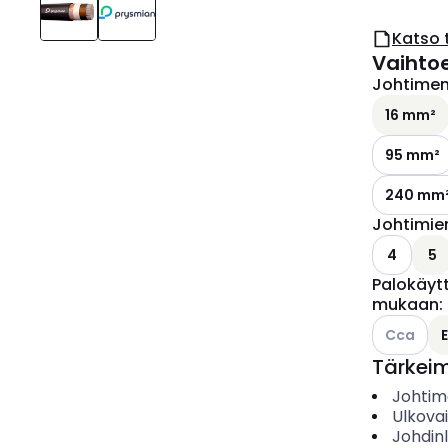
Katso 
Vaihto
Johtimen 
16 mm²
95 mm²
240 mm
Johtimie
4
5
Palokäyt
mukaan
:
Katso käyt
Cca
Tärkei
Johtime
Ulkova
Johdin