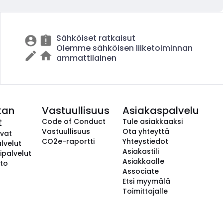
Sähköiset ratkaisut
Olemme sähköisen liiketoiminnan
ammattilainen
kan
Vastuullisuus
Asiakaspalvelu
t
Code of Conduct
Tule asiakkaaksi
Vastuullisuus
Ota yhteyttä
avat
CO2e-raportti
Yhteystiedot
lvelut
Asiakastili
ipalvelut
Asiakkaalle
to
Associate
Etsi myymälä
Toimittajalle