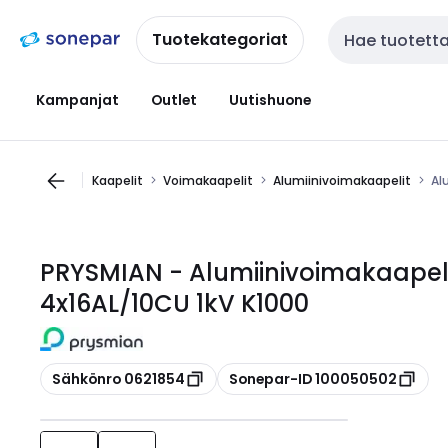
Siirry
Siirry
navigointiin
sisältöön
Tuotekategoriat
Haku
Kampanjat
Outlet
Uutishuone
Kaapelit
Voimakaapelit
Alumiinivoimakaapelit
Al
PRYSMIAN - Alumiinivoimakaapel
4x16AL/10CU 1kV K1000
Kopioi
Kopioi
Sähkönro 0621854
Sonepar-ID 100050502