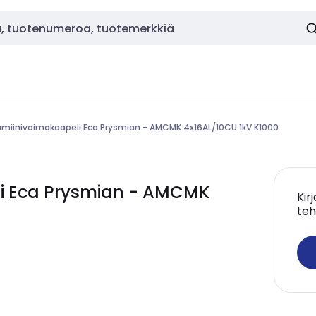
umiinivoimakaapeli Eca Prysmian - AMCMK 4x16AL/10CU 1kV K1000
i Eca Prysmian - AMCMK
Kir
teh