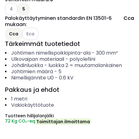
Katso käytettävissä olevat vaihtoehdot
4
5
Palokäyttäytyminen standardin EN 13501-6
Cca
mukaan
:
Katso käytettävissä olevat vaihtoehdot
Cca
Eca
Tärkeimmät tuotetiedot
Johtimen nimellispoikkipinta-ala
-
300
mm²
Ulkovaipan materiaali
-
polyolefiini
Johdinluokka
-
luokka 2 = muutamalankainen
Johtimien määrä
-
5
Nimellisjännite U0
-
0.6
kV
Pakkaus ja ehdot
1
metri
Vakiokäyttötuote
Tuotteen hiilijalanjälki
72 Kg CO₂-eq
Toimittajan ilmoittama