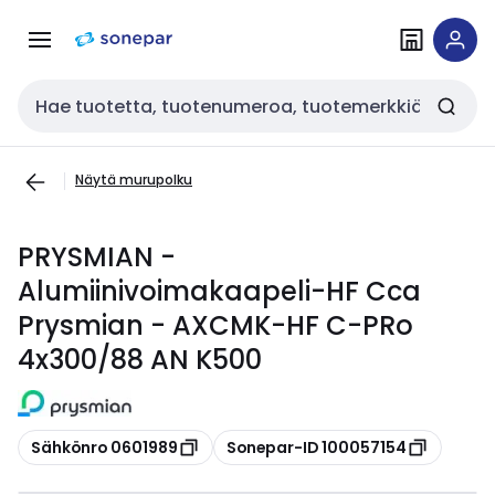
Siirry
Siirry
navigointiin
sisältöön
Haku
Näytä murupolku
PRYSMIAN -
Alumiinivoimakaapeli-HF Cca
Prysmian - AXCMK-HF C-PRo
4x300/88 AN K500
Kopioi
Kopioi
Sähkönro 0601989
Sonepar-ID 100057154