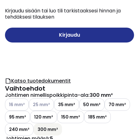
Kirjaudu sisään tai luo tili tarkistaaksesi hinnan ja
tehdäksesi tilauksen
Kirjaudu
Katso tuotedokumentit
Vaihtoehdot
Johtimen nimellispoikkipinta-ala
:
300 mm²
Katso käytettävissä olevat vaihtoehdot
Katso käytettävissä olevat vaihtoehdot
16 mm²
25 mm²
35 mm²
50 mm²
70 mm²
95 mm²
120 mm²
150 mm²
185 mm²
240 mm²
300 mm²
Johtimien määrä
:
5