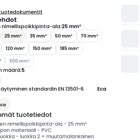
tuotedokumentit
ehdot
nimellispoikkipinta-ala
:
25 mm²
25 mm²
35 mm²
50 mm²
70 mm²
120 mm²
150 mm²
185 mm²
Katso käytettävissä olevat vaihtoehdot
²
300 mm²
n määrä
:
5
täytyminen standardin EN 13501-6
Eca
ettävissä olevat vaihtoehdot
Eca
mmät tuotetiedot
n nimellispoikkipinta-ala
-
25
mm²
ipan materiaali
-
PVC
luokka
-
luokka 2 = muutamalankainen