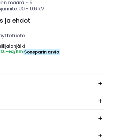
ien määrä
-
5
sjännite U0
-
0.6
kV
s ja ehdot
äyttötuote
ilijalanjälki
CO₂-eq/Km
Soneparin arvio