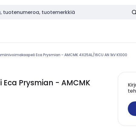
umiinivoimakaapeli Eca Prysmian - AMCMK 4X25AL/16CU AN 1kV K1000
i Eca Prysmian - AMCMK
Kir
teh