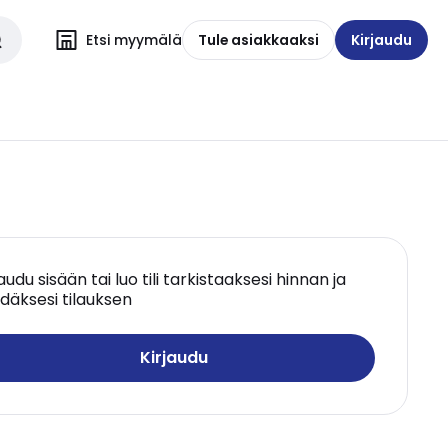
Etsi myymälä
Tule asiakkaaksi
Kirjaudu
jaudu sisään tai luo tili tarkistaaksesi hinnan ja
däksesi tilauksen
Kirjaudu