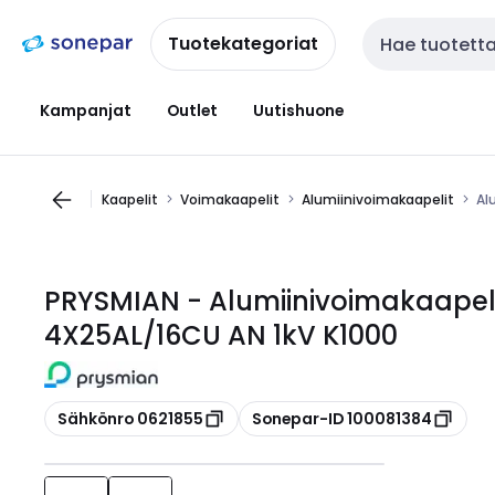
Siirry
Siirry
navigointiin
sisältöön
Tuotekategoriat
Haku
Kampanjat
Outlet
Uutishuone
Kaapelit
Voimakaapelit
Alumiinivoimakaapelit
Al
PRYSMIAN - Alumiinivoimakaapel
4X25AL/16CU AN 1kV K1000
Kopioi
Kopioi
Sähkönro 0621855
Sonepar-ID 100081384