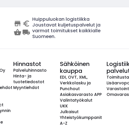
Huippuluokan logistiikka
Joustavat kuljetuspalvelut ja
varmat toimitukset kaikkialle
Suomeen.
Hinnastot
Sähköinen
Logistii
kauppa
palvelu
 Oy
Palveluhinnasto
Hinta- ja
EDI, OVT, XML,
Toimitust
tuotetiedostot
Verkkolasku ja
Lisäarvopa
aehdot
Myyntiehdot
Punchout
Varastoint
Asiakasvarasto APP
Omavaras
Valintatyökalut
ct
UKK
ynnin
Julkaisut
Yhteistyökumppanit
se
A-Z