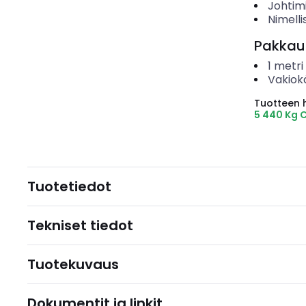
Johtim
Nimelli
Pakkau
1
metri
Vakiok
Tuotteen hi
5 440 Kg 
Tuotetiedot
Tekniset tiedot
Tuotekuvaus
Dokumentit ja linkit