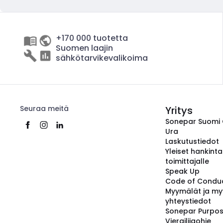
+170 000 tuotetta
Suomen laajin
sähkötarvikevalikoima
Seuraa meitä
Yritys
Sonepar Suomi
Ura
Laskutustiedot
Yleiset hankint
toimittajalle
Speak Up
Code of Condu
Myymälät ja my
yhteystiedot
Sonepar Purpo
Vierailijaohje