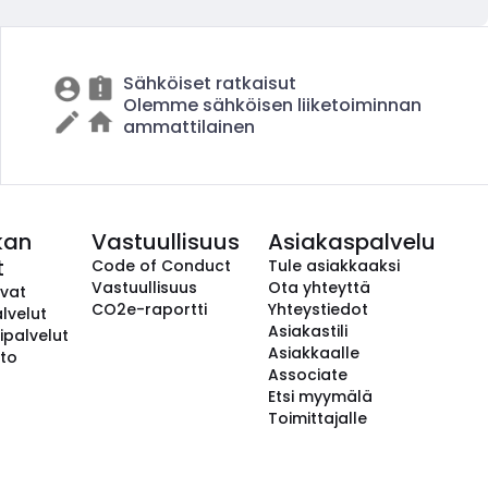
Sähköiset ratkaisut
Olemme sähköisen liiketoiminnan
ammattilainen
kan
Vastuullisuus
Asiakaspalvelu
t
Code of Conduct
Tule asiakkaaksi
Vastuullisuus
Ota yhteyttä
avat
CO2e-raportti
Yhteystiedot
lvelut
Asiakastili
ipalvelut
Asiakkaalle
to
Associate
Etsi myymälä
Toimittajalle