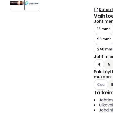
Katso 
Vaihto
Johtimen 
16 mm²
95 mm²
240 mm
Johtimie
4
5
Palokäyt
mukaan
:
Katso käyt
Cca
Tärkei
Johtime
Ulkova
Johdin