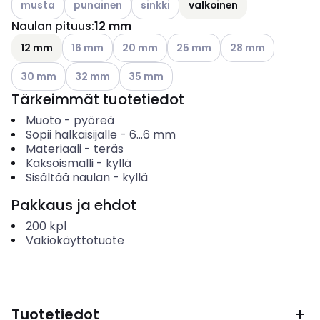
musta
punainen
sinkki
valkoinen
Naulan pituus
:
12 mm
Katso käytettävissä olevat vaihtoehdot
Katso käytettävissä olevat vaihtoehdot
Katso käytettävissä olevat va
Katso käytettävissä
12 mm
16 mm
20 mm
25 mm
28 mm
Katso käytettävissä olevat vaihtoehdot
Katso käytettävissä olevat vaihtoehdot
Katso käytettävissä olevat vaihtoehdot
30 mm
32 mm
35 mm
Tärkeimmät tuotetiedot
Muoto
-
pyöreä
Sopii halkaisijalle
-
6...6
mm
Materiaali
-
teräs
Kaksoismalli
-
kyllä
Sisältää naulan
-
kyllä
Pakkaus ja ehdot
200
kpl
Vakiokäyttötuote
Tuotetiedot