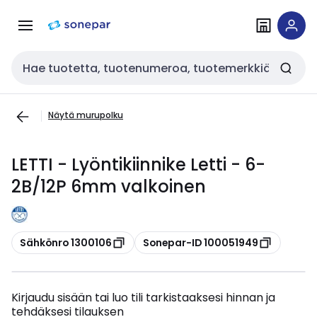
Siirry
Siirry
navigointiin
sisältöön
Haku
Näytä murupolku
LETTI - Lyöntikiinnike Letti - 6-
2B/12P 6mm valkoinen
Kopioi
Kopioi
Sähkönro 1300106
Sonepar-ID 100051949
Kirjaudu sisään tai luo tili tarkistaaksesi hinnan ja
tehdäksesi tilauksen